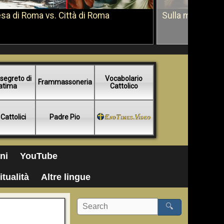
sa di Roma vs. Città di Roma
Sulla morte di 
segreto di
Vocabolario
Frammassoneria
atima
Cattolico
 Cattolici
Padre Pio
ni
YouTube
itualità
Altre lingue
🔍