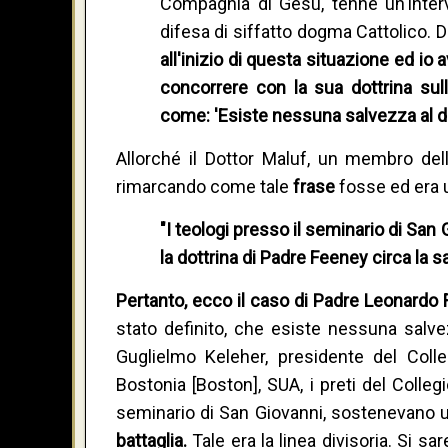
Compagnia di Gesù, tenne un'interv
difesa di siffatto dogma Cattolico. 
all'inizio di questa situazione ed i
concorrere con la sua dottrina sul
come: 'Esiste nessuna salvezza al di f
Allorché il Dottor Maluf, un membro del
rimarcando come tale
frase
fosse ed era 
"I teologi presso il seminario di Sa
la dottrina di Padre Feeney circa la sa
Pertanto, ecco il caso di Padre Leonardo
stato definito, che esiste nessuna salvez
Guglielmo Keleher, presidente del Colle
Bostonia [Boston], SUA, i preti del Colleg
seminario di San Giovanni, sostenevano una
battaglia.
Tale era la linea divisoria. Si s