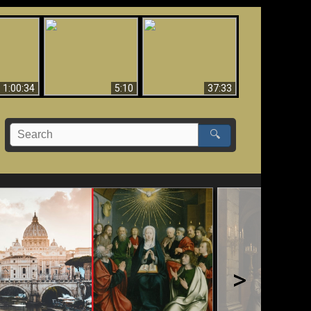
Sorprendente
bilità
La Bibbia insegna che
evidenza per Dio -
na:
in pochi sono salvati
Evidenza scientifica
o Biblico
per Dio
1:00:34
5:10
37:33
🔍
>