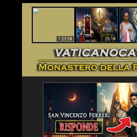
Faustina
Apocalisse ora in
La Bibbia ha previsto
Miseri
Vaticano
70 anni senza Papa?
i
1:23:58
25:18
<