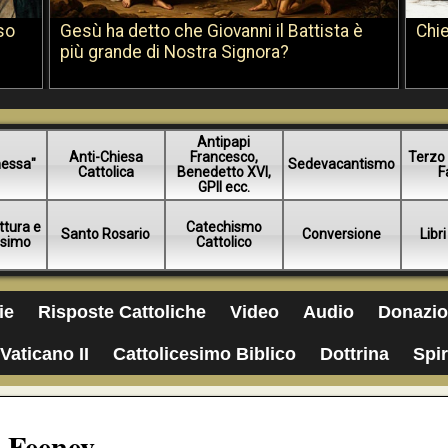
so
Gesù ha detto che Giovanni il Battista è
Chie
più grande di Nostra Signora?
Antipapi
Anti-Chiesa
Francesco,
Terzo 
essa"
Sedevacantismo
Cattolica
Benedetto XVI,
F
GPII ecc.
ttura e
Catechismo
Santo Rosario
Conversione
Libri
esimo
Cattolico
ie
Risposte Cattoliche
Video
Audio
Donazio
Vaticano II
Cattolicesimo Biblico
Dottrina
Spir
o Feeney