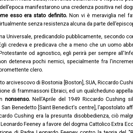
 dell'epoca manifestarono una credenza positiva nel do
me esso era stato definito.
Non vi è meraviglia nel fat
irtualmente senza resistenza alcuna da parte dell'episco
ma Universale, predicandolo pubblicamente, secondo c
. Egli credeva e predicava che a meno che un uomo abbr
Protestante od agnostico, egli perirà per sempre all'Infe
i non deteneva pochi nemici, specialmente fra l'increm
promettente clero.
nto arcivescovo di Bostonia [Boston], SUA, Riccardo Cus
azione di frammassoni Ebraici, ed un qualcheduno appell
un
nonsenso.
Nell'Aprile del 1949 Riccardo Cushing si
San Benedetto [Saint Benedict's centre], l'apostolato affi
ardo Cushing era la presunta disobbedienza, ciò malgra
e Leonardo Feeney a favore del dogma Cattolico Extra Ec
zione di Padre Leonardo Feeney contro la teoria del "B