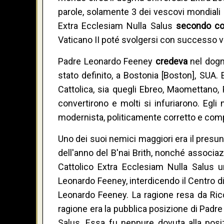
parole, solamente 3 dei vescovi mondiali
Extra Ecclesiam Nulla Salus
secondo co
Vaticano II poté svolgersi con successo v
Padre Leonardo Feeney
credeva
nel dog
stato definito, a Bostonia [Boston], SUA
Cattolica, sia quegli Ebreo, Maomettano, 
convertirono e molti si infuriarono. Egl
modernista, politicamente corretto e com
Uno dei suoi nemici maggiori era il presu
dell'anno del B'nai Brith, nonché associ
Cattolico Extra Ecclesiam Nulla Salus 
Leonardo Feeney, interdicendo il Centro di 
Leonardo Feeney. La ragione resa da Ricc
ragione era la pubblica posizione di Padr
Salus. Essa fu neppure dovuta alla posi