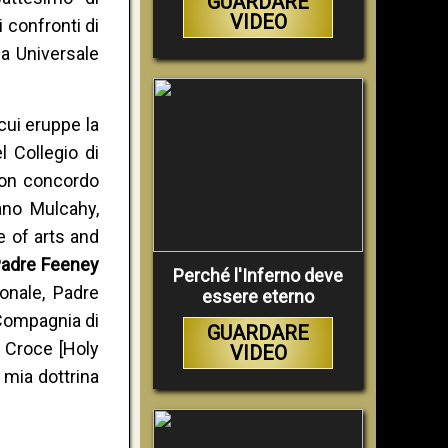
GUARDARE
VIDEO
 confronti di
ma Universale
cui eruppe la
l Collegio di
 non concordo
fano Mulcahy,
e of arts and
 Padre Feeney
Perché l'Inferno deve
onale, Padre
essere eterno
 Compagnia di
GUARDARE
a Croce [Holy
VIDEO
mia dottrina