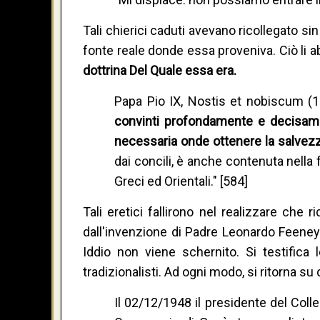
Tali chierici caduti avevano ricollegato si
fonte reale donde essa proveniva. Ciò li a
dottrina Del Quale essa era.
Papa Pio IX, Nostis et nobiscum (10
convinti profondamente e decisament
necessaria onde ottenere la salvez
dai concili, è anche contenuta nella f
Greci ed Orientali." [584]
Tali eretici fallirono nel realizzare ch
dall'invenzione di Padre Leonardo Feeney
Iddio non viene schernito. Si testific
tradizionalisti. Ad ogni modo, si ritorna su
Il 02/12/1948 il presidente del Coll