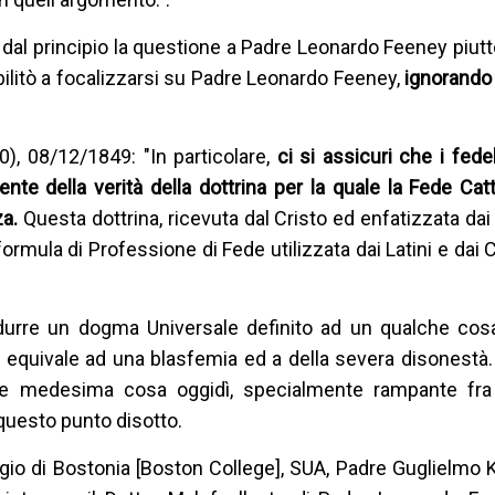
n dal principio la questione a Padre Leonardo Feeney piutt
bilitò a focalizzarsi su Padre Leonardo Feeney,
ignorando
), 08/12/1849: "In particolare,
ci si assicuri che i fede
e della verità della dottrina per la quale la Fede Catt
za.
Questa dottrina, ricevuta dal Cristo ed enfatizzata dai
ormula di Professione di Fede utilizzata dai Latini e dai C
e ridurre un dogma Universale definito ad un qualche co
 equivale ad una blasfemia ed a della severa disonestà
a le medesima cosa oggidì, specialmente rampante fra 
 questo punto disotto.
egio di Bostonia [Boston College], SUA, Padre Guglielmo K