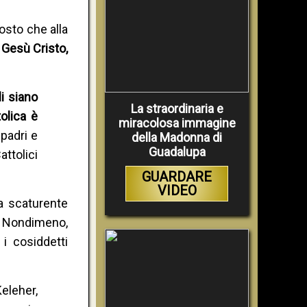
osto che alla
 Gesù Cristo,
li siano
La straordinaria e
olica è
miracolosa immagine
 padri e
della Madonna di
Guadalupa
attolici
GUARDARE
VIDEO
sa scaturente
. Nondimeno,
i cosiddetti
eleher,