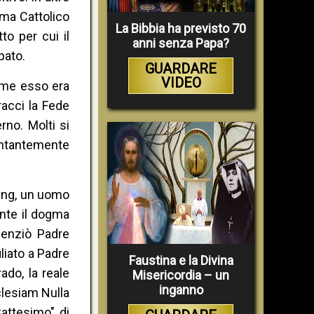
gma Cattolico
La Bibbia ha previsto 70
to per cui il
anni senza Papa?
pato.
GUARDARE
VIDEO
ome esso era
acci la Fede
rno. Molti si
entantemente
hing, un uomo
ante il dogma
lenziò Padre
liato a Padre
Faustina e la Divina
do, la reale
Misericordia – un
inganno
clesiam Nulla
attesimo" di