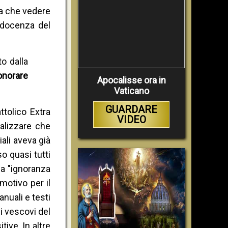
 a che vedere
e docenza del
o dalla
 onorare
Apocalisse ora in
Vaticano
GUARDARE
tolico Extra
VIDEO
ealizzare che
iali aveva già
o quasi tutti
la "ignoranza
motivo per il
nuali e testi
i vescovi del
ive. In altre