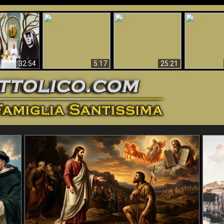
La straordinaria e
 e la Divina
miracolosa
L'impecca
Perché l'Inferno deve
cordia – un
immagine della
Maria
essere eterno
nganno
Madonna di
documentari
Guadalupa
32:54
5:17
25:21