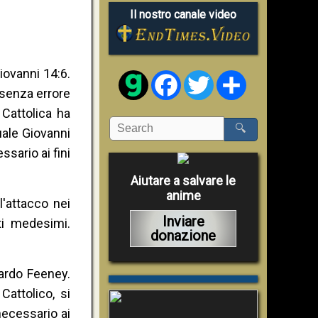
Il nostro canale video
iovanni 14:6.
Facebook
Twitter
Share
à senza errore
 Cattolica ha
🔍
uale Giovanni
sario ai fini
Aiutare a salvare le
anime
l'attacco nei
Inviare
tti medesimi.
donazione
ardo Feeney.
Cattolico, si
ecessario ai