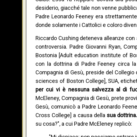
desiderio, giacché tale non venne pubblica
Padre Leonardo Feeney era strettamente b
donde solamente i Cattolici e coloro diven
Riccardo Cushing deteneva alleanze con alt
controversia. Padre Giovanni Ryan, Compag
Bostonia [Adult education institute of Bo
con la dottrina di Padre Feeney circa la
Compagnia di Gesù, preside del Collegio de
sciences of Boston College], SUA, etiche
per cui vi è nessuna salvezza al di fuo
McEleney, Compagnia di Gesù, prete provin
Gesù, comunicò a Padre Leonardo Feeney l
Cross College] a causa della
sua dottrina
su cosa?", a cui Padre McEleney replicò:
"Mi dispiace: non possiamo entrare i