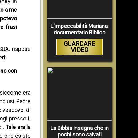
eney in
to a me
 potevo
L'impeccabilità Mariana:
e frasi
documentario Biblico
GUARDARE
SUA, rispose
VIDEO
rì:
rono con
 siccome era
inclusi Padre
civescovo di
ogi presso il
ci.
Tale era la
La Bibbia insegna che in
pochi sono salvati
uto che esiste