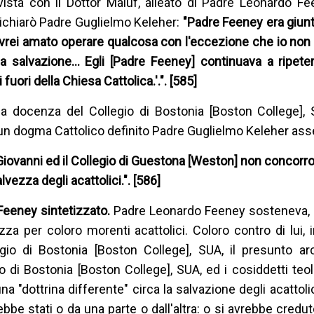
ista con il Dottor Maluf, alleato di Padre Leonardo Fe
Dichiarò Padre Guglielmo Keleher:
"Padre Feeney era giun
o avrei amato operare qualcosa con l'eccezione che io non
la salvazione… Egli [Padre Feeney] continuava a ripeter
uori della Chiesa Cattolica.'.". [585]
la docenza del Collegio di Bostonia [Boston College], 
un dogma Cattolico definito Padre Guglielmo Keleher asse
n Giovanni ed il Collegio di Guestona [Weston] non concor
lvezza degli acattolici.". [586]
 Feeney sintetizzato.
Padre Leonardo Feeney sosteneva,
za per coloro morenti acattolici. Coloro contro di lui, 
gio di Bostonia [Boston College], SUA, il presunto ar
io di Bostonia [Boston College], SUA, ed i cosiddetti teol
 "dottrina differente" circa la salvazione degli acattoli
arebbe stati o da una parte o dall'altra: o si avrebbe cred