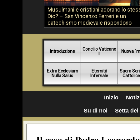
Musulmani e cristiani adorano lo stes
Dio? – San Vincenzo Ferreri e un
catechismo medievale rispondono
Concilio Vaticano
Introduzione
Nuova "m
II
Extra Ecclesiam
Eternità
Sacra Scri
Nulla Salus
Infernale
Cattolic
Inizio
Notiz
Su di noi
Setta del 
Il caso di Padre Leonard