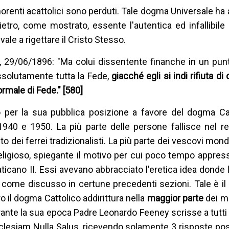
 morenti acattolici sono perduti. Tale dogma Universale ha
etro, come mostrato, essente l'autentica ed infallibil
ale a rigettare il Cristo Stesso.
, 29/06/1896: "Ma colui dissentente finanche in un punt
assolutamente tutta la Fede,
giacché egli si indi rifiuta di
rmale di Fede." [580]
er la sua pubblica posizione a favore del dogma Cat
1940 e 1950. La più parte delle persone fallisce nel r
o dei ferrei tradizionalisti. La più parte dei vescovi mond
religioso, spiegante il motivo per cui poco tempo appress
aticano II. Essi avevano abbracciato l'eretica idea donde 
i, come discusso in certune precedenti sezioni. Tale è il 
ro il dogma Cattolico addirittura nella
maggior parte
dei ma
durante la sua epoca Padre Leonardo Feeney scrisse a tutti 
lesiam Nulla Salus, ricevendo solamente 3 risposte posit