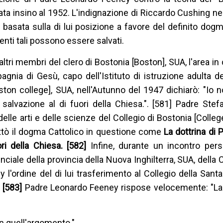
ta insino al 1952. L'indignazione di Riccardo Cushing nei
asata sulla di lui posizione a favore del definito dog
enti tali possono essere salvati.
ri membri del clero di Bostonia [Boston], SUA, l'area in 
nia di Gesù, capo dell'Istituto di istruzione adulta de
ston college], SUA, nell'Autunno del 1947 dichiarò: "Io
 salvazione al di fuori della Chiesa.". [581] Padre Ste
lle arti e delle scienze del Collegio di Bostonia [Colleg
ttò il dogma Cattolico in questione come
La dottrina di
ri della Chiesa. [582]
Infine, durante un incontro pers
ciale della provincia della Nuova Inghilterra, SUA, della
'ordine del di lui trasferimento al Collegio della Sant
. [583]
Padre Leonardo Feeney rispose velocemente: "La 
n quell'argomento.".