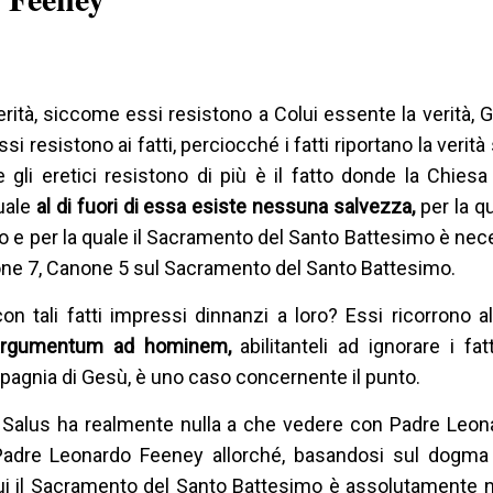
verità, siccome essi resistono a Colui essente la verità, G
ssi resistono ai fatti, perciocché i fatti riportano la verit
e gli eretici resistono di più è il fatto donde la Chiesa
quale
al di fuori di essa esiste nessuna salvezza,
per la q
 e per la quale il Sacramento del Santo Battesimo è neces
sione 7, Canone 5 sul Sacramento del Santo Battesimo.
 tali fatti impressi dinnanzi a loro? Essi ricorrono al
argumentum ad hominem,
abilitanteli ad ignorare i fa
pagnia di Gesù, è uno caso concernente il punto.
a Salus ha realmente nulla a che vedere con Padre Leon
i Padre Leonardo Feeney allorché, basandosi sul dogma 
i il Sacramento del Santo Battesimo è assolutamente n