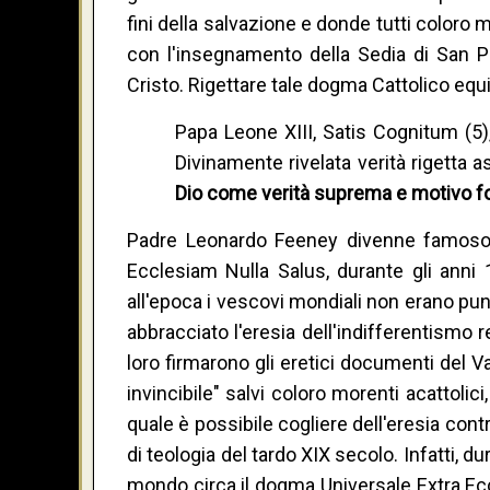
fini della salvazione e donde tutti coloro
con l'insegnamento della Sedia di San Pi
Cristo. Rigettare tale dogma Cattolico equiv
Papa Leone XIII, Satis Cognitum (5)
Divinamente rivelata verità rigetta 
Dio come verità suprema e motivo fo
Padre Leonardo Feeney divenne famoso p
Ecclesiam Nulla Salus, durante gli anni 
all'epoca i vescovi mondiali non erano punt
abbracciato l'eresia dell'indifferentismo 
loro firmarono gli eretici documenti del V
invincibile" salvi coloro morenti acattolic
quale è possibile cogliere dell'eresia cont
di teologia del tardo XIX secolo. Infatti, 
mondo circa il dogma Universale Extra Ecc