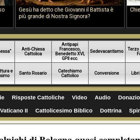
so
Gesù ha detto che Giovanni il Battista è
Chie
più grande di Nostra Signora?
Antipapi
Anti-Chiesa
Francesco,
Terzo 
essa"
Sedevacantismo
Cattolica
Benedetto XVI,
F
GPII ecc.
ttura e
Catechismo
Santo Rosario
Conversione
Libri
esimo
Cattolico
ie
Risposte Cattoliche
Video
Audio
Donazio
Vaticano II
Cattolicesimo Biblico
Dottrina
Spir
Malpighi di Bologna quasi completa