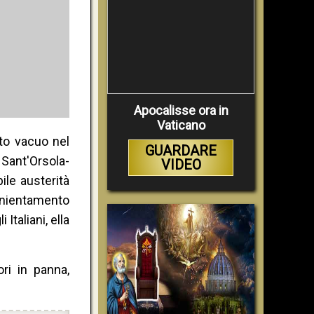
Apocalisse ora in
Vaticano
ato vacuo nel
GUARDARE
 Sant'Orsola-
VIDEO
ile austerità
annientamento
taliani, ella
ori in panna,