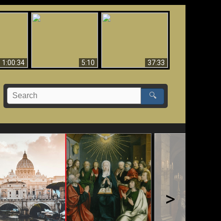
Sorprendente
bilità
La Bibbia insegna che
evidenza per Dio -
na:
in pochi sono salvati
Evidenza scientifica
o Biblico
per Dio
1:00:34
5:10
37:33
🔍
>