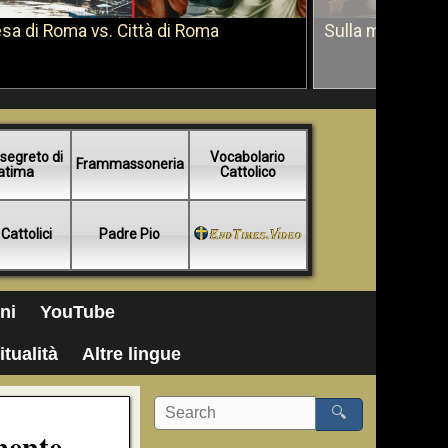
sa di Roma vs. Città di Roma
Sulla morte di 
segreto di
Vocabolario
Frammassoneria
atima
Cattolico
 Cattolici
Padre Pio
ni
YouTube
itualità
Altre lingue
🔍
mente