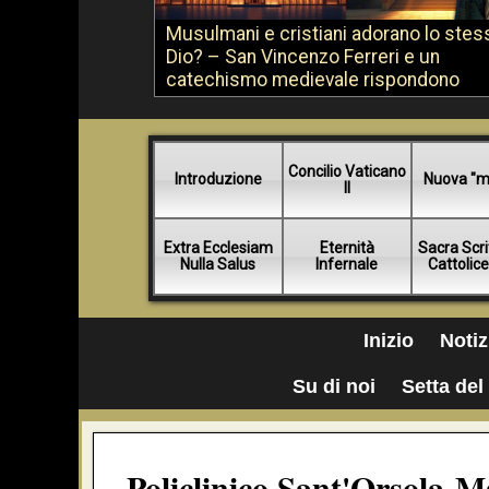
Musulmani e cristiani adorano lo stes
Dio? – San Vincenzo Ferreri e un
catechismo medievale rispondono
Concilio Vaticano
Introduzione
Nuova "m
II
Extra Ecclesiam
Eternità
Sacra Scri
Nulla Salus
Infernale
Cattolic
Inizio
Notiz
Su di noi
Setta del 
Policlinico Sant'Orsola-