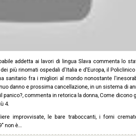
babile addetta ai lavori di lingua Slava commenta lo st
 più rinomati ospedali d'Italia e d'Europa, il Policlinico
a sanitario fra i migliori al mondo nonostante l'inesorab
tinuo danno e prossima cancellazione, in un sistema di 
 panico?, commenta in retorica la donna, Come dicono gli I
iù 4.
iere improvvisate, le bare traboccanti, i forni cremat
19" non è…