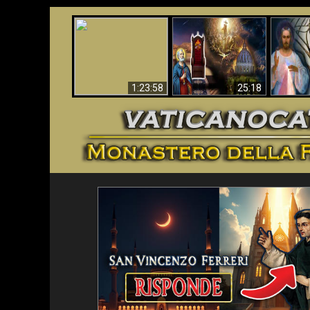
Faustina
Apocalisse ora in
La Bibbia ha previsto
Miseri
Vaticano
70 anni senza Papa?
i
1:23:58
25:18
<