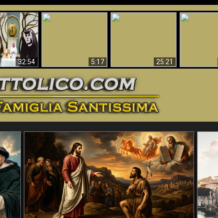
La straordinaria e
 e la Divina
miracolosa
L'impecca
Perché l'Inferno deve
cordia – un
immagine della
Maria
essere eterno
nganno
Madonna di
documentari
Guadalupa
32:54
5:17
25:21