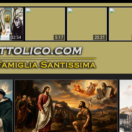
La straordinaria e
 e la Divina
miracolosa
L'impecca
Perché l'Inferno deve
cordia – un
immagine della
Maria
essere eterno
nganno
Madonna di
documentari
Guadalupa
32:54
5:17
25:21