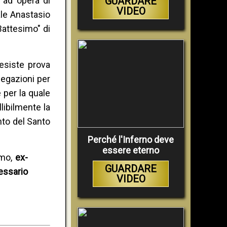
 ad opera di
GUARDARE
VIDEO
ale Anastasio
Battesimo" di
 esiste prova
iegazioni per
 per la quale
libilmente la
to del Santo
Perché l'Inferno deve
essere eterno
mo,
ex-
GUARDARE
essario
VIDEO