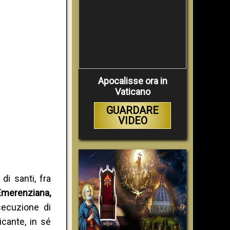
Apocalisse ora in
Vaticano
GUARDARE
VIDEO
 di santi, fra
Emerenziana,
secuzione di
icante, in sé