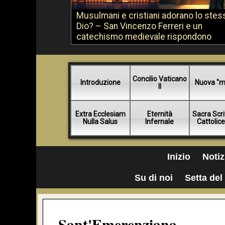
Musulmani e cristiani adorano lo stes
Dio? – San Vincenzo Ferreri e un
catechismo medievale rispondono
Concilio Vaticano
Introduzione
Nuova "m
II
Extra Ecclesiam
Eternità
Sacra Scri
Nulla Salus
Infernale
Cattolic
Inizio
Notiz
Su di noi
Setta del 
Sant'Emerenziana