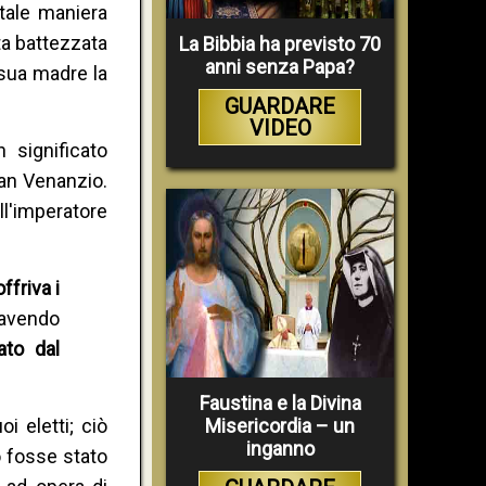
tale maniera
ta battezzata
La Bibbia ha previsto 70
anni senza Papa?
 sua madre la
GUARDARE
VIDEO
 significato
San Venanzio.
ll'imperatore
ffriva i
 avendo
ato dal
Faustina e la Divina
i eletti; ciò
Misericordia – un
inganno
 fosse stato