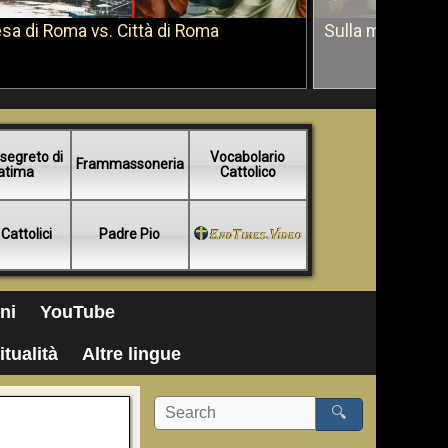
sa di Roma vs. Città di Roma
Sulla morte di 
segreto di
Vocabolario
Frammassoneria
atima
Cattolico
 Cattolici
Padre Pio
ni
YouTube
itualità
Altre lingue
🔍