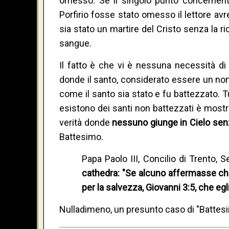
omesso. Se il singolo punto concernente
Porfirio fosse stato omesso il lettore av
sia stato un martire del Cristo senza la r
sangue.
Il fatto è che vi è nessuna necessità di 
donde il santo, considerato essere un no
come il santo sia stato e fu battezzato. 
esistono dei santi non battezzati è mostrar
verità donde
nessuno giunge in Cielo senz
Battesimo.
Papa Paolo III, Concilio di Trento,
cathedra: "Se alcuno affermasse che
per la salvezza, Giovanni 3:5, che egl
Nulladimeno, un presunto caso di "Battesi