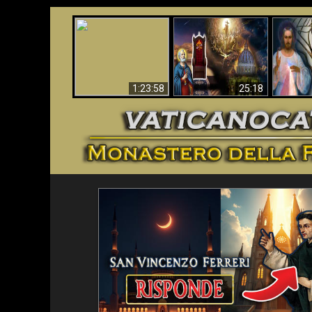
Faustina
Apocalisse ora in
La Bibbia ha previsto
Miseri
Vaticano
70 anni senza Papa?
i
1:23:58
25:18
<