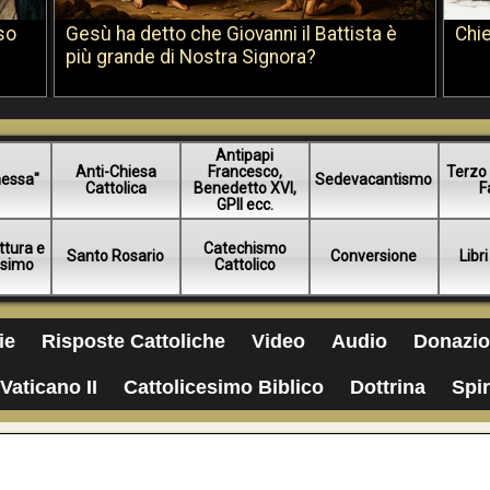
so
Gesù ha detto che Giovanni il Battista è
Chie
più grande di Nostra Signora?
Antipapi
Anti-Chiesa
Francesco,
Terzo 
essa"
Sedevacantismo
Cattolica
Benedetto XVI,
F
GPII ecc.
ttura e
Catechismo
Santo Rosario
Conversione
Libri
esimo
Cattolico
ie
Risposte Cattoliche
Video
Audio
Donazio
Vaticano II
Cattolicesimo Biblico
Dottrina
Spir