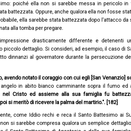
simo: poiché ella non si sarebbe messa in pericolo in 
ta battezzata. Oppure, anche qualora ella non fosse sta
obabile, ella sarebbe stata battezzata dopo l'attacco da
nata alla tomba per pregare.
'impressione drasticamente differente e detenenti un
 piccolo dettaglio. Si consideri, ad esempio, il caso di 
tto dinnanzi al governatore durante la persecuzione de
o, avendo notato il coraggio con cui egli [San Venanzio] so
ngelo in abito bianco camminante sopra il fumo ed
e nel Cristo ed assieme alla sua famiglia fu battezz
poi si meritò di ricevere la palma del martirio.". [182]
nte, come Iddio rechi e reca il Santo Battesimo ai Suo
 non si sarebbe compresa qualora un semplice dettaglio