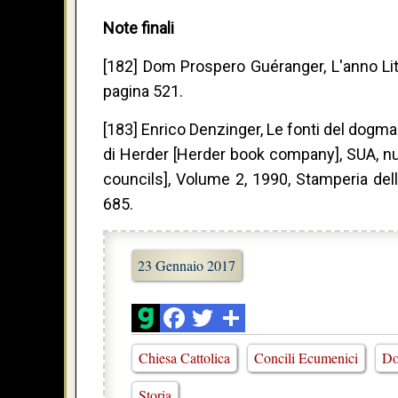
Note finali
[182] Dom Prospero Guéranger, L'anno Litu
pagina 521.
[183] Enrico Denzinger, Le fonti del dogm
di Herder [Herder book company], SUA, nu
councils], Volume 2, 1990, Stamperia dell
685.
23 Gennaio 2017
Chiesa Cattolica
Concili Ecumenici
Do
Storia