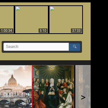
Sorprendente
bilità
La Bibbia insegna che
evidenza per Dio -
na:
in pochi sono salvati
Evidenza scientifica
o Biblico
per Dio
1:00:34
5:10
37:33
🔍
>