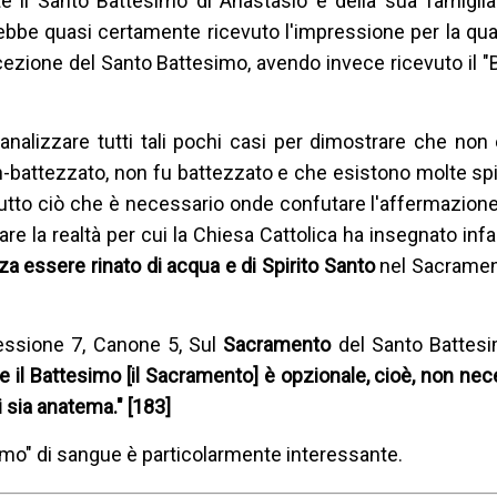
 il Santo Battesimo di Anastasio e della sua famiglia
rebbe quasi certamente ricevuto l'impressione per la qu
icezione del Santo Battesimo, avendo invece ricevuto il "
analizzare tutti tali pochi casi per dimostrare che non
n-battezzato, non fu battezzato e che esistono molte sp
Tutto ciò che è necessario onde confutare l'affermazione
e la realtà per cui la Chiesa Cattolica ha insegnato infal
a essere rinato di acqua e di Spirito Santo
nel Sacramen
 Sessione 7, Canone 5, Sul
Sacramento
del Santo Battesi
 il Battesimo [il Sacramento] è opzionale, cioè, non nec
i sia anatema." [183]
mo" di sangue è particolarmente interessante.