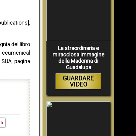
ublications],
nia del libro
La straordinaria e
e ecumenical
miracolosa immagine
della Madonna di
, SUA, pagina
Guadalupa
GUARDARE
VIDEO
ti