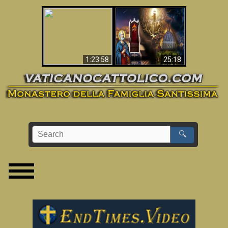
Apocalisse ora in
La Bibbia ha previsto
Vaticano
70 anni senza Papa?
1:23:58
25:18
🔍