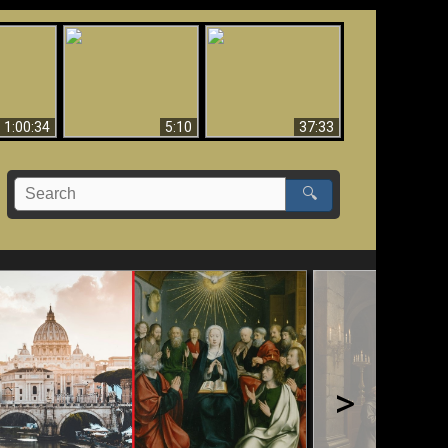
Sorprendente
bilità
La Bibbia insegna che
evidenza per Dio -
na:
in pochi sono salvati
Evidenza scientifica
o Biblico
per Dio
1:00:34
5:10
37:33
🔍
>