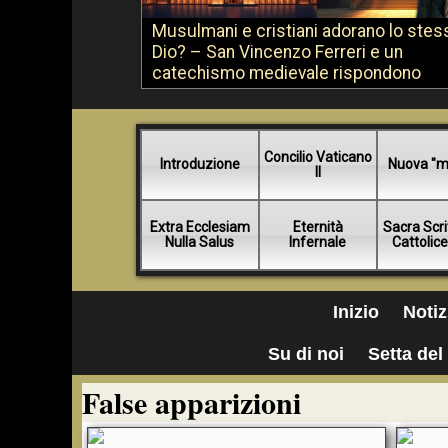
Musulmani e cristiani adorano lo stes
Dio? – San Vincenzo Ferreri e un
catechismo medievale rispondono
Concilio Vaticano
Introduzione
Nuova "m
II
Extra Ecclesiam
Eternità
Sacra Scri
Nulla Salus
Infernale
Cattolic
Inizio
Notiz
Su di noi
Setta del 
False apparizioni