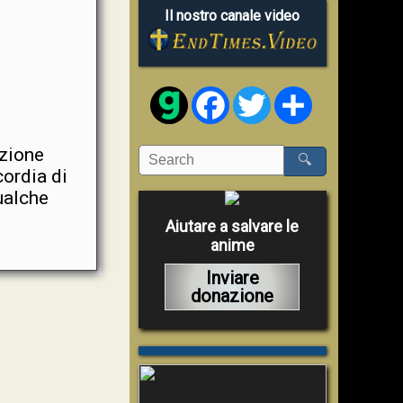
Il nostro canale video
Facebook
Twitter
Share
zione
🔍
cordia di
ualche
Aiutare a salvare le
anime
Inviare
donazione