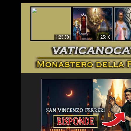
Faustina
Apocalisse ora in
La Bibbia ha previsto
Miseri
Vaticano
70 anni senza Papa?
i
1:23:58
25:18
<