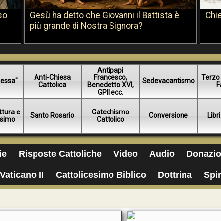
so
Gesù ha detto che Giovanni il Battista è
Chie
più grande di Nostra Signora?
Antipapi
Anti-Chiesa
Francesco,
Terzo 
essa"
Sedevacantismo
Cattolica
Benedetto XVI,
F
GPII ecc.
ttura e
Catechismo
Santo Rosario
Conversione
Libri
esimo
Cattolico
ie
Risposte Cattoliche
Video
Audio
Donazio
Vaticano II
Cattolicesimo Biblico
Dottrina
Spir