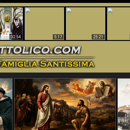
La straordinaria e
 e la Divina
miracolosa
L'impecca
Perché l'Inferno deve
cordia – un
immagine della
Maria
essere eterno
nganno
Madonna di
documentari
Guadalupa
32:54
5:17
25:21