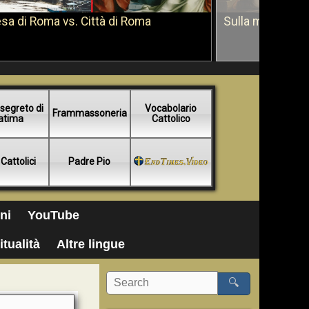
sa di Roma vs. Città di Roma
Sulla morte di 
segreto di
Vocabolario
Frammassoneria
atima
Cattolico
 Cattolici
Padre Pio
ni
YouTube
itualità
Altre lingue
🔍