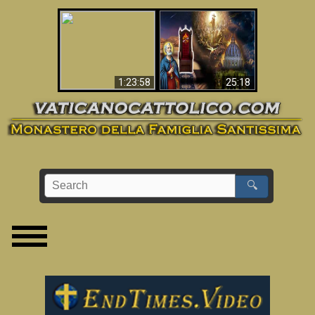
Apocalisse ora in
La Bibbia ha previsto
Vaticano
70 anni senza Papa?
1:23:58
25:18
🔍