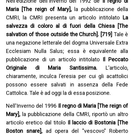
Nell'edizione dell'Inverno del 1992 de
Il regno di
Maria [The reign of Mary],
la pubblicazione della
CMRI, la CMRI presenta un articolo intitolato
La
salvezza di coloro al di fuori della Chiesa [The
salvation of those outside the Church]. [719]
Tale è
una negazione letterale del dogma Universale Extra
Ecclesiam Nulla Salus; essa è equivalente alla
pubblicazione di un articolo intitolato
Il Peccato
Originale di Maria Santissima.
L'articolo,
chiaramente, inculca l'eresia per cui gli acattolici
possono essere salvati in assenza della Fede
Cattolica. Tale è ad oggi la di essa posizione.
Nell'Inverno del 1996
Il regno di Maria [The reign of
Mary],
la pubblicazione della CMRI, riportò un altro
articolo eretico dal titolo
Il laccio di Bostonia [The
Boston snare],
ad opera del "vescovo" Roberto