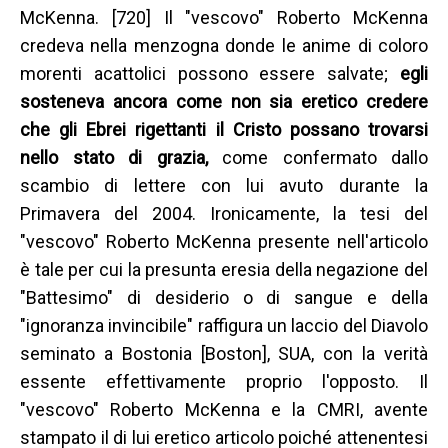
McKenna. [720] Il "vescovo" Roberto McKenna
credeva nella menzogna donde le anime di coloro
morenti acattolici possono essere salvate;
egli
sosteneva ancora come non sia eretico credere
che gli Ebrei rigettanti il Cristo possano trovarsi
nello stato di grazia,
come confermato dallo
scambio di lettere con lui avuto durante la
Primavera del 2004. Ironicamente, la tesi del
"vescovo" Roberto McKenna presente nell'articolo
è tale per cui la presunta eresia della negazione del
"Battesimo" di desiderio o di sangue e della
"ignoranza invincibile" raffigura un laccio del Diavolo
seminato a Bostonia [Boston], SUA, con la verità
essente effettivamente proprio l'opposto. Il
"vescovo" Roberto McKenna e la CMRI, avente
stampato il di lui eretico articolo poiché attenentesi