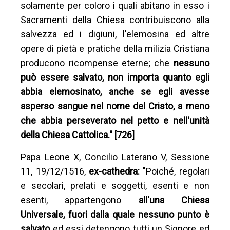
solamente per coloro i quali abitano in esso i
Sacramenti della Chiesa contribuiscono alla
salvezza ed i digiuni, l'elemosina ed altre
opere di pietà e pratiche della milizia Cristiana
producono ricompense eterne; che
nessuno
può essere salvato, non importa quanto egli
abbia elemosinato, anche se egli avesse
asperso sangue nel nome del Cristo, a meno
che abbia perseverato nel petto e nell'unità
della Chiesa Cattolica." [726]
Papa Leone X, Concilio Laterano V, Sessione
11, 19/12/1516,
ex-cathedra:
"Poiché, regolari
e secolari, prelati e soggetti, esenti e non
esenti, appartengono
all'una Chiesa
Universale, fuori dalla quale nessuno punto è
salvato
ed essi detengono tutti un Signore ed