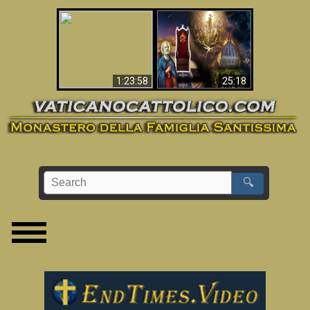
Apocalisse ora in
La Bibbia ha previsto
Vaticano
70 anni senza Papa?
1:23:58
25:18
🔍