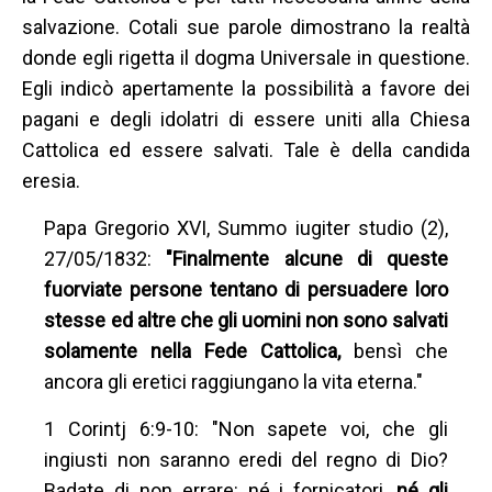
salvazione. Cotali sue parole dimostrano la realtà
donde egli rigetta il dogma Universale in questione.
Egli indicò apertamente la possibilità a favore dei
pagani e degli idolatri di essere uniti alla Chiesa
Cattolica ed essere salvati. Tale è della candida
eresia.
Papa Gregorio XVI, Summo iugiter studio (2),
27/05/1832:
"Finalmente alcune di queste
fuorviate persone tentano di persuadere loro
stesse ed altre che gli uomini non sono salvati
solamente nella Fede Cattolica,
bensì che
ancora gli eretici raggiungano la vita eterna."
1 Corintj 6:9-10: "Non sapete voi, che gli
ingiusti non saranno eredi del regno di Dio?
Badate di non errare: né i fornicatori,
né gli