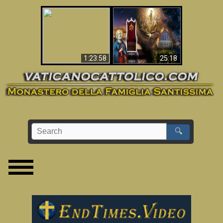
Apocalisse ora in
La Bibbia ha previsto
Vaticano
70 anni senza Papa?
1:23:58
25:18
🔍