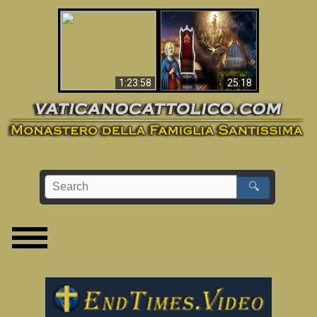
Apocalisse ora in
La Bibbia ha previsto
Vaticano
70 anni senza Papa?
1:23:58
25:18
🔍