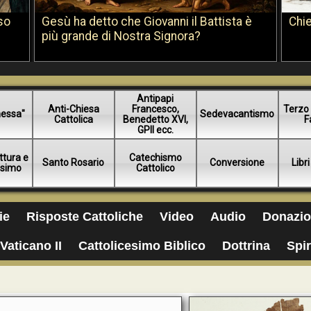
so
Gesù ha detto che Giovanni il Battista è
Chie
più grande di Nostra Signora?
Antipapi
Anti-Chiesa
Francesco,
Terzo 
essa"
Sedevacantismo
Cattolica
Benedetto XVI,
F
GPII ecc.
ttura e
Catechismo
Santo Rosario
Conversione
Libri
esimo
Cattolico
ie
Risposte Cattoliche
Video
Audio
Donazio
Vaticano II
Cattolicesimo Biblico
Dottrina
Spir