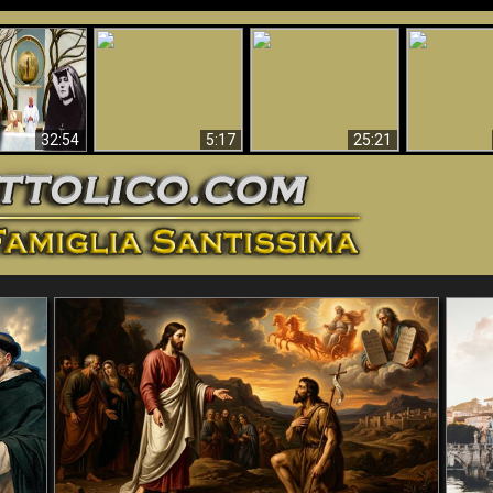
La straordinaria e
 e la Divina
miracolosa
L'impecca
Perché l'Inferno deve
cordia – un
immagine della
Maria
essere eterno
nganno
Madonna di
documentari
Guadalupa
32:54
5:17
25:21