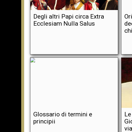
Degli altri Papi circa Extra
Or
Ecclesiam Nulla Salus
de
ch
Glossario di termini e
Le
principii
Gi
vi