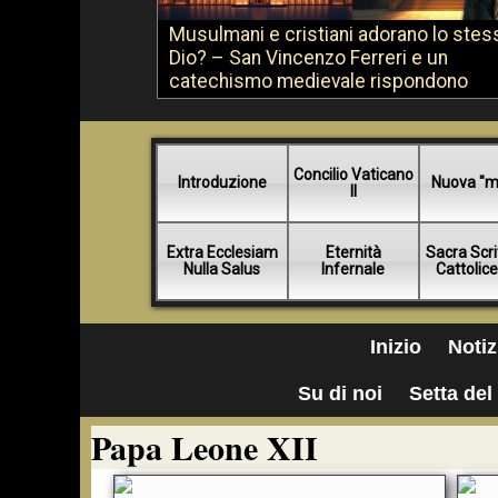
Musulmani e cristiani adorano lo stes
Dio? – San Vincenzo Ferreri e un
catechismo medievale rispondono
Concilio Vaticano
Introduzione
Nuova "m
II
Extra Ecclesiam
Eternità
Sacra Scri
Nulla Salus
Infernale
Cattolic
Inizio
Notiz
Su di noi
Setta del 
Papa Leone XII