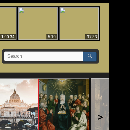
Sorprendente
bilità
La Bibbia insegna che
evidenza per Dio -
na:
in pochi sono salvati
Evidenza scientifica
o Biblico
per Dio
1:00:34
5:10
37:33
🔍
>