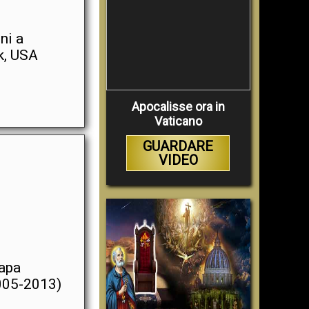
ni a
k, USA
Apocalisse ora in
Vaticano
GUARDARE
VIDEO
papa
005-2013)