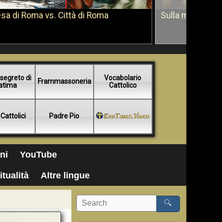
sa di Roma vs. Città di Roma
Sulla morte di 
segreto di
Vocabolario
Frammassoneria
atima
Cattolico
 Cattolici
Padre Pio
ni
YouTube
itualità
Altre lingue
🔍