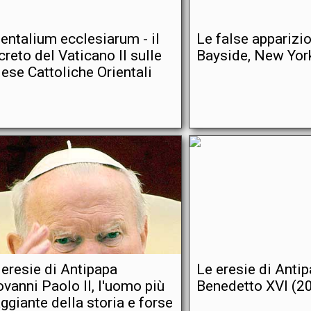
ientalium ecclesiarum - il
Le false apparizio
creto del Vaticano II sulle
Bayside, New Yor
iese Cattoliche Orientali
 eresie di Antipapa
Le eresie di Anti
ovanni Paolo II, l'uomo più
Benedetto XVI (2
aggiante della storia e forse