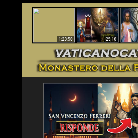
Faustina
Apocalisse ora in
La Bibbia ha previsto
Miseri
Vaticano
70 anni senza Papa?
i
1:23:58
25:18
<