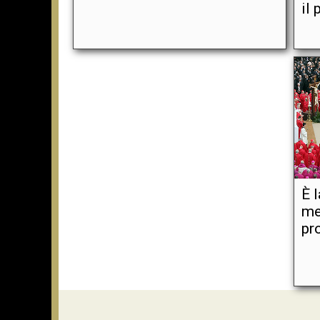
il 
È l
me
pr