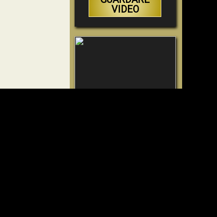
VIDEO
Perché l'Inferno deve
essere eterno
GUARDARE
VIDEO