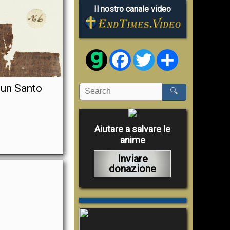
Il nostro canale video
Facebook
Twitter
Share
 un Santo
🔍
Aiutare a salvare le
anime
Inviare
donazione