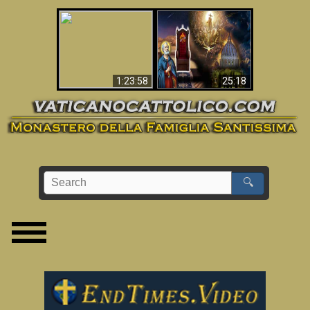
Apocalisse ora in
La Bibbia ha previsto
Vaticano
70 anni senza Papa?
1:23:58
25:18
🔍