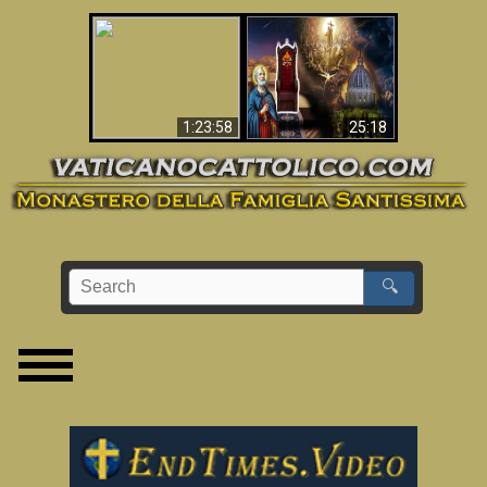
Apocalisse ora in
La Bibbia ha previsto
Vaticano
70 anni senza Papa?
1:23:58
25:18
🔍