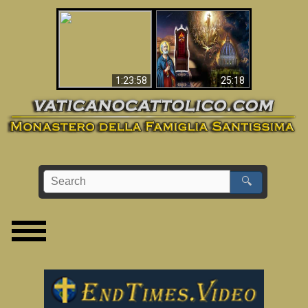
Apocalisse ora in
La Bibbia ha previsto
Vaticano
70 anni senza Papa?
1:23:58
25:18
🔍