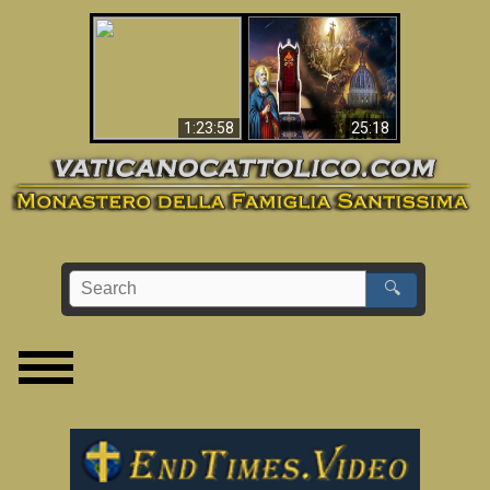
Apocalisse ora in
La Bibbia ha previsto
Vaticano
70 anni senza Papa?
1:23:58
25:18
🔍