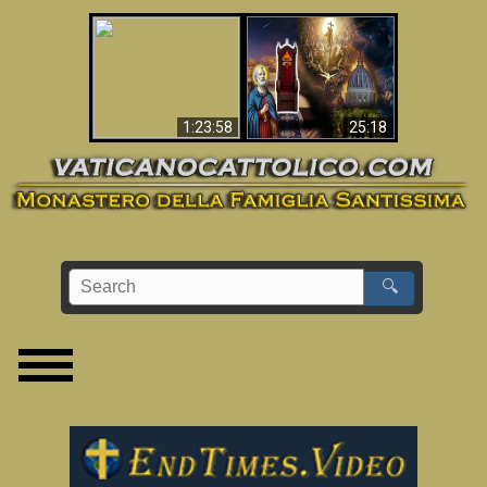
Apocalisse ora in
La Bibbia ha previsto
Vaticano
70 anni senza Papa?
1:23:58
25:18
🔍