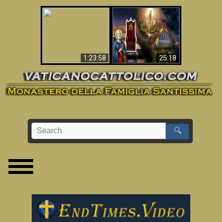
Apocalisse ora in
La Bibbia ha previsto
Vaticano
70 anni senza Papa?
1:23:58
25:18
🔍