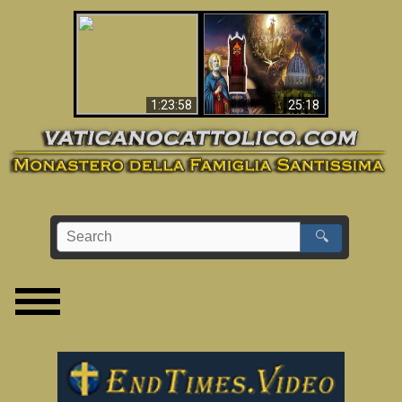
Apocalisse ora in
La Bibbia ha previsto
Vaticano
70 anni senza Papa?
1:23:58
25:18
🔍