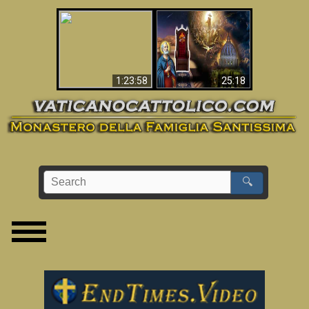
Apocalisse ora in
La Bibbia ha previsto
Vaticano
70 anni senza Papa?
1:23:58
25:18
🔍