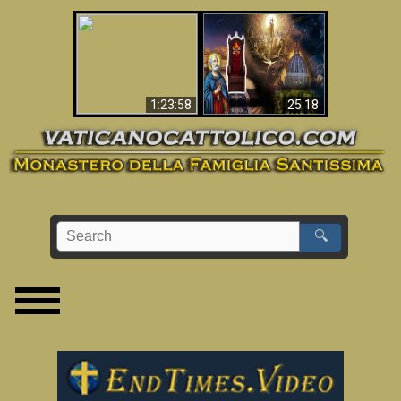
Apocalisse ora in
La Bibbia ha previsto
Vaticano
70 anni senza Papa?
1:23:58
25:18
🔍