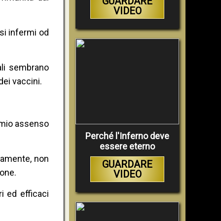
GUARDARE
VIDEO
si infermi od
uali sembrano
ei vaccini.
il mio assenso
Perché l'Inferno deve
essere eterno
camente, non
GUARDARE
one.
VIDEO
i ed efficaci