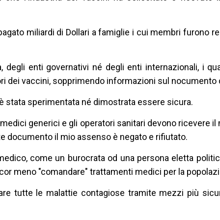
gato miliardi di Dollari a famiglie i cui membri furono re
, degli enti governativi né degli enti internazionali, i q
ori dei vaccini, sopprimendo informazioni sul nocumento d
 è stata sperimentata né dimostrata essere sicura.
i medici generici e gli operatori sanitari devono ricevere 
e documento il mio assenso è negato e rifiutato.
medico, come un burocrata od una persona eletta politi
or meno "comandare" trattamenti medici per la popolazi
are tutte le malattie contagiose tramite mezzi più sicur