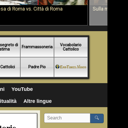
sa di Roma vs. Città di Roma
Sulla morte di 
segreto di
Vocabolario
Frammassoneria
atima
Cattolico
 Cattolici
Padre Pio
ni
YouTube
itualità
Altre lingue
🔍
torie