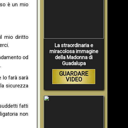
nso è un mio
l mio diritto
erci.
La straordinaria e
miracolosa immagine
endamento od
della Madonna di
Guadalupa
.
GUARDARE
 lo farà sarà
VIDEO
alla sicurezza
uddetti fatti
igatoria non