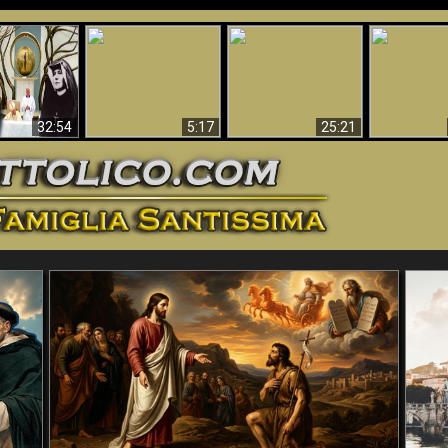
La straordinaria e
 e la Divina
miracolosa
L'impecca
Perché l'Inferno deve
cordia – un
immagine della
Maria
essere eterno
nganno
Madonna di
documentari
Guadalupa
32:54
5:17
25:21