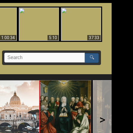
Sorprendente
bilità
La Bibbia insegna che
evidenza per Dio -
na:
in pochi sono salvati
Evidenza scientifica
o Biblico
per Dio
1:00:34
5:10
37:33
🔍
>