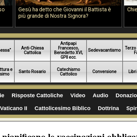
so
Gesù ha detto che Giovanni il Battista è
Chie
più grande di Nostra Signora?
Antipapi
Anti-Chiesa
Francesco,
Terzo 
essa"
Sedevacantismo
Cattolica
Benedetto XVI,
F
GPII ecc.
ttura e
Catechismo
Santo Rosario
Conversione
Libri
esimo
Cattolico
ie
Risposte Cattoliche
Video
Audio
Donazio
Vaticano II
Cattolicesimo Biblico
Dottrina
Spir
 pianificano le vaccinazioni obbliga