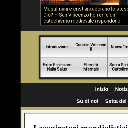
Musulmani e cristiani adorano lo stes
Dio? – San Vincenzo Ferreri e un
catechismo medievale rispondono
Concilio Vaticano
Introduzione
Nuova "m
II
Extra Ecclesiam
Eternità
Sacra Scri
Nulla Salus
Infernale
Cattolic
Inizio
Notiz
Su di noi
Setta del 
I cospiratori mondialistici