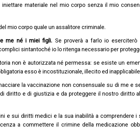
d iniettare materiale nel mio corpo senza il mio conse
del mio corpo quale un assalitore criminale.
e me né i miei figli.
Se proverà a farlo io eserciterò i
i complici sintantoché io lo ritenga necessario per protegg
atoria non è autorizzata né permessa: se esiste un em
igatoria esso è incostituzionale, illecito ed inapplicabile
nacciare la vaccinazione non consensuale su di me e se
di diritto e di giustizia e da proteggere il nostro diritto 
 e sui diritti medici e la sua inabilità a comprendere i s
icenza a commettere il crimine della medicazione obbl