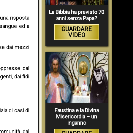
La Bibbia ha previsto 70
 una risposta
anni senza Papa?
 sangue ed a
GUARDARE
VIDEO
sse dai mezzi
oppresse dal
enti, dai fidi
ia di casi di
Faustina e la Divina
Misericordia – un
inganno
 immunità dal