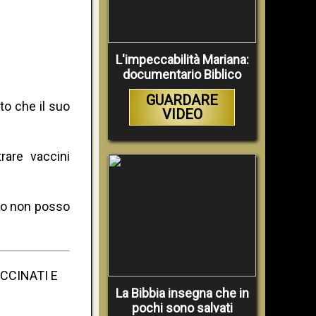
L'impeccabilità Mariana:
documentario Biblico
GUARDARE
to che il suo
VIDEO
rare vaccini
io non posso
CCINATI E
La Bibbia insegna che in
pochi sono salvati