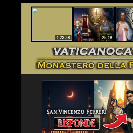
Faustina
Apocalisse ora in
La Bibbia ha previsto
Miseri
Vaticano
70 anni senza Papa?
i
1:23:58
25:18
<