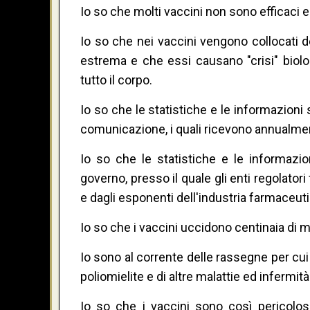
Io so che molti vaccini non sono efficaci 
Io so che nei vaccini vengono collocati d
estrema e che essi causano "crisi" biol
tutto il corpo.
Io so che le statistiche e le informazion
comunicazione, i quali ricevono annualment
Io so che le statistiche e le informazi
governo, presso il quale gli enti regolatori
e dagli esponenti dell'industria farmaceuti
Io so che i vaccini uccidono centinaia di mi
Io sono al corrente delle rassegne per cui 
poliomielite e di altre malattie ed infermità i
Io so che i vaccini sono così pericolosi