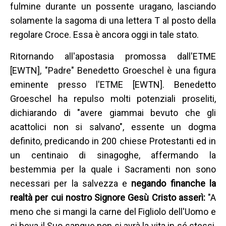
fulmine durante un possente uragano, lasciando
solamente la sagoma di una lettera T al posto della
regolare Croce. Essa è ancora oggi in tale stato.
Ritornando all'apostasia promossa dall'ETME
[EWTN], "Padre" Benedetto Groeschel è una figura
eminente presso l'ETME [EWTN]. Benedetto
Groeschel ha repulso molti potenziali proseliti,
dichiarando di "avere giammai bevuto che gli
acattolici non si salvano", essente un dogma
definito, predicando in 200 chiese Protestanti ed in
un centinaio di sinagoghe, affermando la
bestemmia per la quale i Sacramenti non sono
necessari per la salvezza e
negando finanche la
realtà per cui nostro Signore Gesù Cristo asserì:
"A
meno che si mangi la carne del Figliolo dell'Uomo e
si beva il Suo sangue non si avrà la vita in sé stessi,