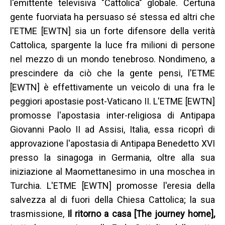
l'emittente televisiva "Cattolica" globale. Certuna
gente fuorviata ha persuaso sé stessa ed altri che
l'ETME [EWTN] sia un forte difensore della verità
Cattolica, spargente la luce fra milioni di persone
nel mezzo di un mondo tenebroso. Nondimeno, a
prescindere da ciò che la gente pensi, l'ETME
[EWTN] è effettivamente un veicolo di una fra le
peggiori apostasie post-Vaticano II. L'ETME [EWTN]
promosse l'apostasia inter-religiosa di Antipapa
Giovanni Paolo II ad Assisi, Italia, essa ricoprì di
approvazione l'apostasia di Antipapa Benedetto XVI
presso la sinagoga in Germania, oltre alla sua
iniziazione al Maomettanesimo in una moschea in
Turchia. L'ETME [EWTN] promosse l'eresia della
salvezza al di fuori della Chiesa Cattolica; la sua
trasmissione,
Il ritorno a casa [The journey home],