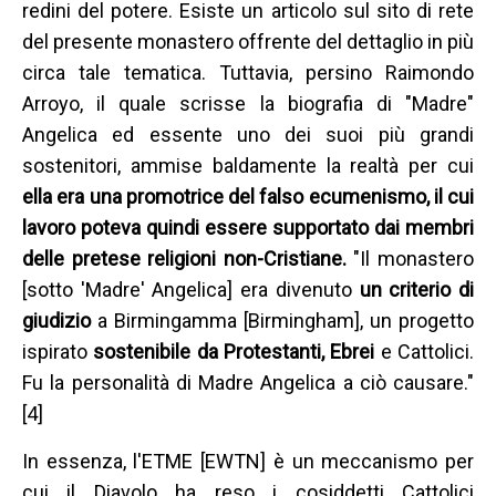
redini del potere. Esiste un articolo sul sito di rete
del presente monastero offrente del dettaglio in più
circa tale tematica. Tuttavia, persino Raimondo
Arroyo, il quale scrisse la biografia di "Madre"
Angelica ed essente uno dei suoi più grandi
sostenitori, ammise baldamente la realtà per cui
ella era una promotrice del falso ecumenismo, il cui
lavoro poteva quindi essere supportato dai membri
delle pretese religioni non-Cristiane.
"Il monastero
[sotto 'Madre' Angelica] era divenuto
un criterio di
giudizio
a Birmingamma [Birmingham], un progetto
ispirato
sostenibile da Protestanti, Ebrei
e Cattolici.
Fu la personalità di Madre Angelica a ciò causare."
[4]
In essenza, l'ETME [EWTN] è un meccanismo per
cui il Diavolo ha reso i cosiddetti Cattolici