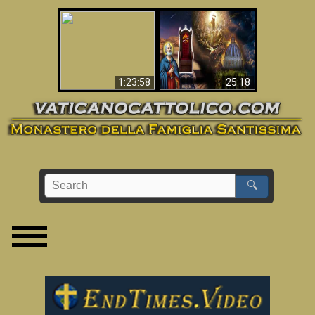
Apocalisse ora in
La Bibbia ha previsto
Vaticano
70 anni senza Papa?
1:23:58
25:18
🔍