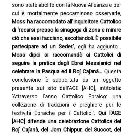
sono state abolite con la Nuova Alleanza e per
cui è mortalmente peccaminoso osservarle,
Moss ha raccomodato all'inquisitore Cattolico
di 'recarsi presso la sinagoga di zona e mirare
ciò che essi facciano, ascoltandoli. È possibile
partecipare ad un Seder.',
egli ha aggiunto…
Moss dipoi si raccomandò ai Cattolici di
seguire la pratica degli Ebrei Messianici nel
celebrare la Pasqua ed il Ro∫ Ca∫anà…
Questa
conclusione è supportata da un oggetto
presente sul sito dell'ACE [AHC], intitolata:
'Attraverso l'anno Cattolico Ebraico: una
collezione di tradizioni e preghiere per le
festività Ebraiche per i Cattolici'.
Qui l'ACE
[AHC] difende una celebrazione Cattolica del
Ro∫ Ca∫anà, del Jom Chippur, del Succot, del