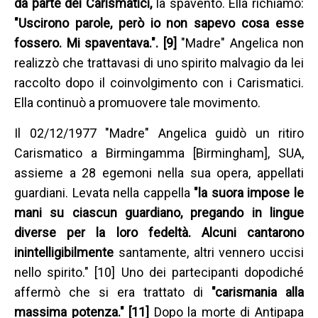
da parte dei Carismatici,
la spaventò. Ella richiamò:
"Uscirono parole, però io non sapevo cosa esse
fossero. Mi spaventava.". [9]
"Madre" Angelica non
realizzò che trattavasi di uno spirito malvagio da lei
raccolto dopo il coinvolgimento con i Carismatici.
Ella continuò a promuovere tale movimento.
Il 02/12/1977 "Madre" Angelica guidò un ritiro
Carismatico a Birmingamma [Birmingham], SUA,
assieme a 28 egemoni nella sua opera, appellati
guardiani. Levata nella cappella
"la suora impose le
mani su ciascun guardiano, pregando in lingue
diverse per la loro fedeltà. Alcuni cantarono
inintelligibilmente
santamente,
altri vennero uccisi
nello spirito." [10] Uno dei partecipanti dopodiché
affermò che si era trattato di
"carismania alla
massima potenza." [11]
Dopo la morte di Antipapa