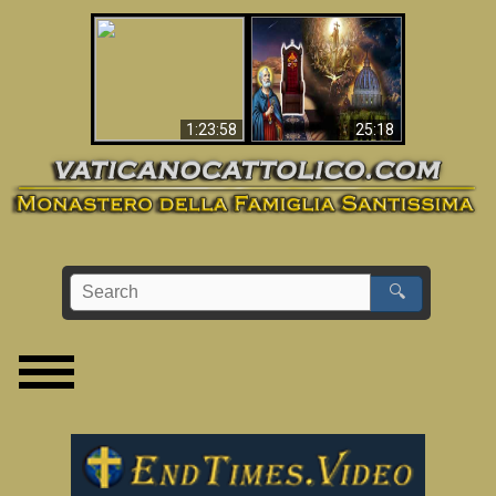
Apocalisse ora in
La Bibbia ha previsto
Vaticano
70 anni senza Papa?
1:23:58
25:18
🔍