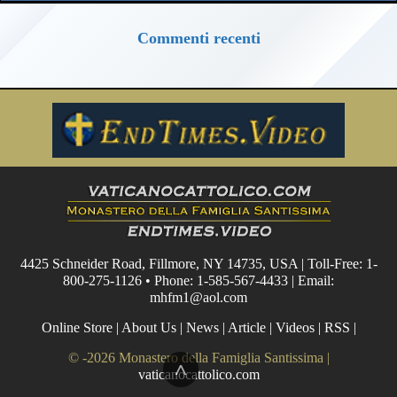
Commenti recenti
4425 Schneider Road, Fillmore, NY 14735, USA | Toll-Free: 1-
800-275-1126 • Phone: 1-585-567-4433 | Email:
mhfm1@aol.com
Online Store
|
About Us
|
News
|
Article
|
Videos
|
RSS
|
© -2026 Monastero della Famiglia Santissima |
^
vaticanocattolico.com