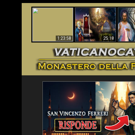
Faustina
Apocalisse ora in
La Bibbia ha previsto
Miseri
Vaticano
70 anni senza Papa?
i
1:23:58
25:18
<