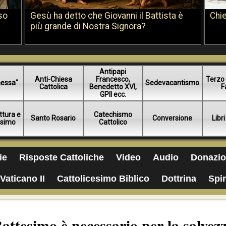
so
Gesù ha detto che Giovanni il Battista è
Chie
più grande di Nostra Signora?
Antipapi
Anti-Chiesa
Francesco,
Terzo 
essa"
Sedevacantismo
Cattolica
Benedetto XVI,
F
GPII ecc.
ttura e
Catechismo
Santo Rosario
Conversione
Libri
esimo
Cattolico
ie
Risposte Cattoliche
Video
Audio
Donazio
Vaticano II
Cattolicesimo Biblico
Dottrina
Spir
attesimo è necessario per la salvez