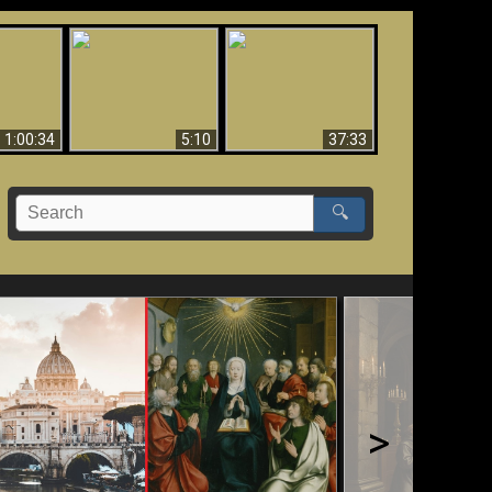
Sorprendente
bilità
La Bibbia insegna che
evidenza per Dio -
na:
in pochi sono salvati
Evidenza scientifica
o Biblico
per Dio
1:00:34
5:10
37:33
🔍
>