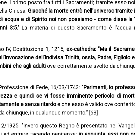
iene il primo posto fra tutti i Sacramenti; tramite esso n
ella Chiesa.
Giacché la morte entrò nell'universo tramite 
 acqua e di Spirito noi non possiamo - come disse la V
nni 3:5.'
La materia di questo Sacramento è l'acqua 
no IV, Costituzione 1, 1215,
ex-cathedra: "Ma il Sacrame
invocazione dell'indivisa Trinità, ossia, Padre, Figliolo e
bini che agli adulti
ove correttamente svolto da chiunqu
Professione di Fede, 16/03/1743:
"Parimenti, io profess
vezza e quindi se vi fosse imminente pericolo di mor
amente e senza ritardo
e che esso è valido ove conferito
 da chiunque, in qualunque momento." [63]
/12/1925: "Invero questo Regno è presentato nei Vange
osi ad entrare facendo penitenza;
in aggiunta, essi non 