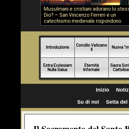
Musulmani e cristiani adorano lo stes
Dio? – San Vincenzo Ferreri e un
catechismo medievale rispondono
Concilio Vaticano
Introduzione
Nuova "m
II
Extra Ecclesiam
Eternità
Sacra Scri
Nulla Salus
Infernale
Cattolic
Inizio
Notiz
Su di noi
Setta del 
Il Sacramento del Santo B