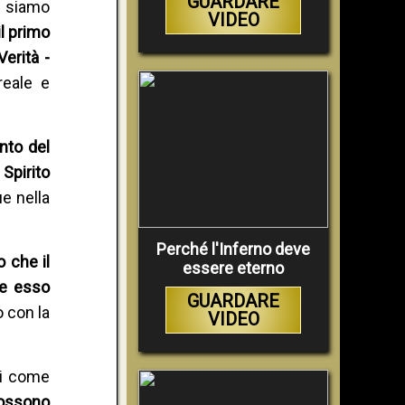
GUARDARE
oi siamo
VIDEO
il primo
erità -
reale e
nto del
 Spirito
e nella
Perché l'Inferno deve
o che il
essere eterno
te esso
GUARDARE
 con la
VIDEO
li come
possono