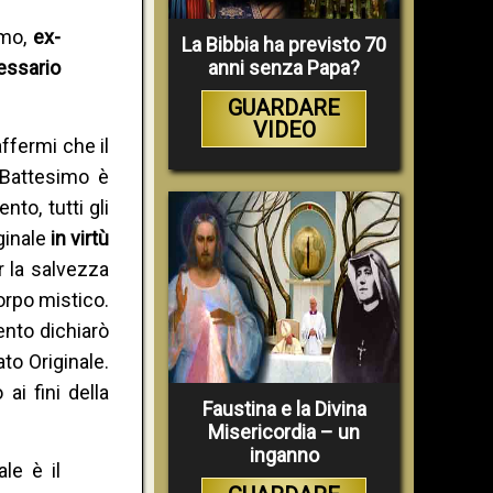
mo,
ex-
La Bibbia ha previsto 70
anni senza Papa?
essario
GUARDARE
VIDEO
ffermi che il
 Battesimo è
to, tutti gli
ginale
in virtù
 la salvezza
orpo mistico.
rento dichiarò
to Originale.
ai fini della
Faustina e la Divina
Misericordia – un
inganno
le è il