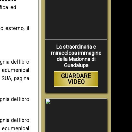
fica ed
o esterno, il
La straordinaria e
miracolosa immagine
della Madonna di
nia del libro
Guadalupa
e ecumenical
GUARDARE
, SUA, pagina
VIDEO
nia del libro
nia del libro
e ecumenical