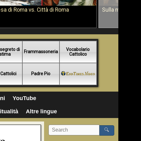
sa di Roma vs. Città di Roma
Sulla morte di 
segreto di
Vocabolario
Frammassoneria
atima
Cattolico
 Cattolici
Padre Pio
ni
YouTube
itualità
Altre lingue
🔍
za