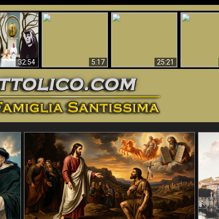
La straordinaria e
 e la Divina
miracolosa
L'impecca
Perché l'Inferno deve
cordia – un
immagine della
Maria
essere eterno
nganno
Madonna di
documentari
Guadalupa
32:54
5:17
25:21