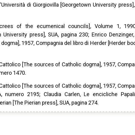
'Università di Giorgiovilla [Georgetown University press]
ecrees of the ecumenical councils], Volume 1, 199
wn University press], SUA, pagina 230; Enrico Denzinger,
 dogma], 1957, Compagnia del libro di Herder [Herder b
 Cattolico [The sources of Catholic dogma], 1957, Compag
umero 1470.
 Cattolico [The sources of Catholic dogma], 1957, Compag
 numero 2195; Claudia Carlen, Le encicliche Papal
erian [The Pierian press], SUA, pagina 274.