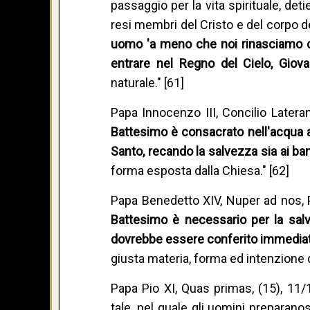
passaggio per la vita spirituale, det
resi membri del Cristo e del corpo d
uomo 'a meno che noi rinasciamo di
entrare nel Regno del Cielo, Giova
naturale." [61]
Papa Innocenzo III, Concilio Latera
Battesimo è consacrato nell'acqua all'
Santo, recando la salvezza sia ai bam
forma esposta dalla Chiesa." [62]
Papa Benedetto XIV, Nuper ad nos, 
Battesimo è necessario per la sal
dovrebbe essere conferito immediat
giusta materia, forma ed intenzione
Papa Pio XI, Quas primas, (15), 11
tale, nel quale gli uomini preparan