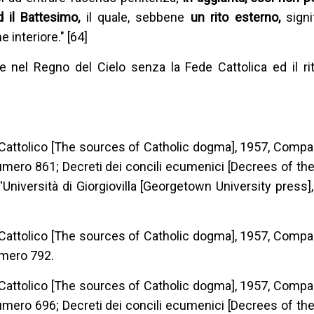
d il Battesimo,
il quale, sebbene
un rito esterno,
signi
interiore." [64]
e nel Regno del Cielo senza la Fede Cattolica ed il rit
 Cattolico [The sources of Catholic dogma], 1957, Compag
mero 861; Decreti dei concili ecumenici [Decrees of th
'Università di Giorgiovilla [Georgetown University press]
 Cattolico [The sources of Catholic dogma], 1957, Compag
umero 792.
 Cattolico [The sources of Catholic dogma], 1957, Compag
mero 696; Decreti dei concili ecumenici [Decrees of th