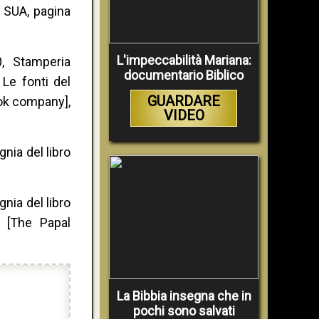
, SUA, pagina
L'impeccabilità Mariana:
0, Stamperia
documentario Biblico
 Le fonti del
GUARDARE
ook company],
VIDEO
nia del libro
nia del libro
i [The Papal
La Bibbia insegna che in
pochi sono salvati