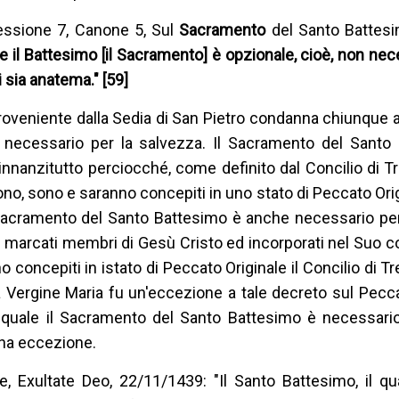
 Sessione 7, Canone 5, Sul
Sacramento
del Santo Battesi
 il Battesimo [il Sacramento] è opzionale, cioè, non nec
i sia anatema." [59]
proveniente dalla Sedia di San Pietro condanna chiunque a
necessario per la salvezza. Il Sacramento del Santo
innanzitutto perciocché, come definito dal Concilio di Tren
ono, sono e saranno concepiti in uno stato di Peccato Ori
Sacramento del Santo Battesimo è anche necessario per
è marcati membri di Gesù Cristo ed incorporati nel Suo c
no concepiti in istato di Peccato Originale il Concilio di T
 Vergine Maria fu un'eccezione a tale decreto sul Pecca
 la quale il Sacramento del Santo Battesimo è necessario 
una eccezione.
e, Exultate Deo, 22/11/1439: "Il Santo Battesimo, il qua