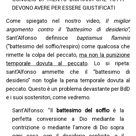
DEVONO AVERE PER ESSERE GIUSTIFICATI
Come spiegato nel nostro video,
Il miglior
argomento contro il “battesimo di desiderio”
,
Sant'Alfonso definisce
baptismus flaminis
("battesimo del soffio/respiro) come qualcosa che
rimette la colpa del peccato,
ma non la punizione
temporale dovuta al peccato
. Lo si ripeta:
sant’Alfonso ammette che il “battesimo di
desiderio” non toglie la pena temporale dovuta al
peccato. Questo è un problema devastante per BdD
e i suoi sostenitori, come vedremo.
Sant'Alfonso: “Il
battesimo del soffio
è la
perfetta conversione a Dio mediante la
contrizione o mediante l'amore di Dio sopra
ogni cosa, con il desiderio esplicito, o il