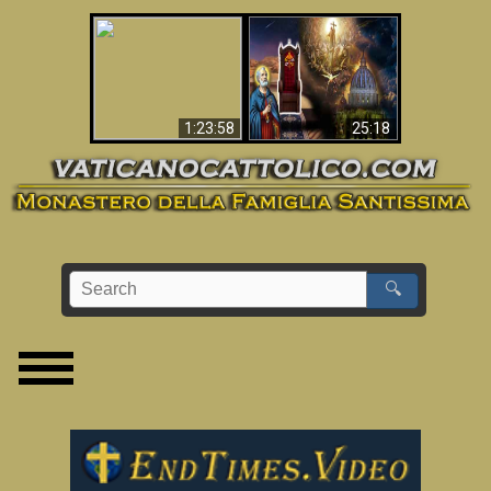
Apocalisse ora in
La Bibbia ha previsto
Vaticano
70 anni senza Papa?
1:23:58
25:18
🔍