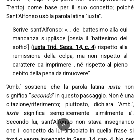
Trento) come base per il suo concetto; poiché
Sant'Alfonso usò la parola latina "iuxta".
Scrive sant'Alfonso: «… del battesimo alla cui
mancanza supplisce [ossia il 'battesimo del
soffio'] (
iuxta Trid. Sess. 14, c. 4
) rispetto alla
remissione della colpa, ma non rispetto al
carattere da imprimere , né rispetto al pieno
debito della pena da rimuovere”.
‘Amb.’ sostiene che la parola latina
iuxta
non
significa “
secondo
” in questo passaggio. Non è una
citazione/riferimento; piuttosto, dichiara 'Amb.',
iuxta
significa semplicemente 'similmente a'.
Secondo lui, sant'Alfonso non stava insegnando
^
che il concetto da lui articolato in quella frase si
trovi o venga insegnato in Sess. 14, cap. 4. No, per