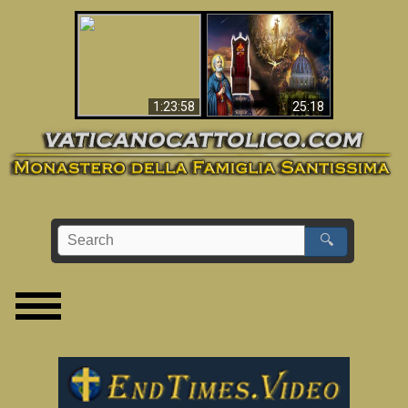
Apocalisse ora in
La Bibbia ha previsto
Vaticano
70 anni senza Papa?
1:23:58
25:18
🔍