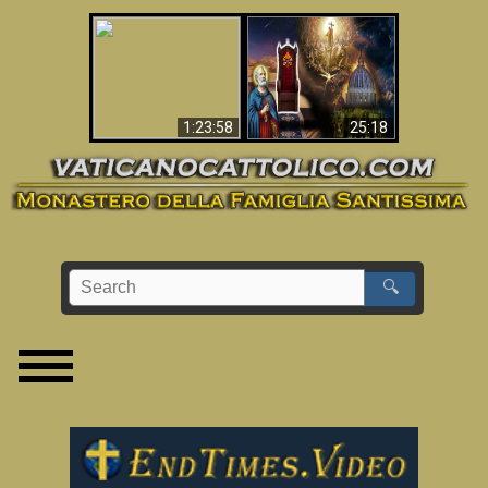
Apocalisse ora in
La Bibbia ha previsto
Vaticano
70 anni senza Papa?
1:23:58
25:18
🔍