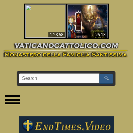
Apocalisse ora in
La Bibbia ha previsto
Vaticano
70 anni senza Papa?
1:23:58
25:18
🔍