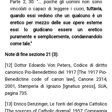
Parte 2, 30: "… poiché gli uomini non sono
vincolati o capaci di leggere i cuori,
tuttavia,
quando essi vedono che un qualcuno è un
eretico per mezzo delle sue opere esterne
essi lo giudicano essere un eretico
puramente e semplicemente, condannandolo
come tale."
Note di fine sezione 21 (3):
[12] Dottor Edoardo Von Peters, Codice di diritto
canonico Pio-Benedettino del 1917 [The 1917 Pio-
Benedictine code of canon law], Canone 2314,
2001, Stamperia di Ignazio [Ignatius press], SUA,
pagina 735.
[13] Enrico Denzinger, Le fonti del dogma Cattolico
[The sources of Catholic dogma], 1957, Compagnia