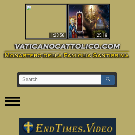
Apocalisse ora in
La Bibbia ha previsto
Vaticano
70 anni senza Papa?
1:23:58
25:18
🔍