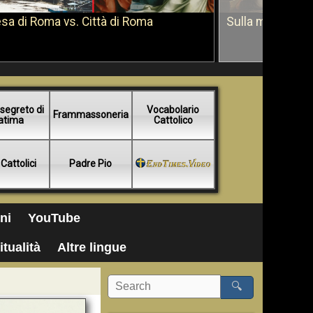
sa di Roma vs. Città di Roma
Sulla morte di 
segreto di
Vocabolario
Frammassoneria
atima
Cattolico
 Cattolici
Padre Pio
ni
YouTube
itualità
Altre lingue
🔍