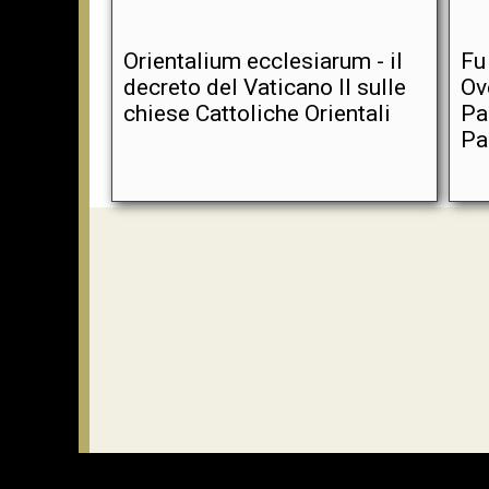
Orientalium ecclesiarum - il
Fu 
decreto del Vaticano II sulle
Ov
chiese Cattoliche Orientali
Pa
Pa