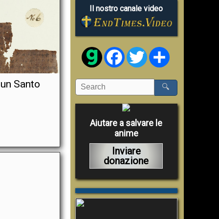
Il nostro canale video
Facebook
Twitter
Share
 un Santo
🔍
Aiutare a salvare le
anime
Inviare
donazione