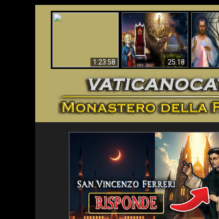
Faustina
Apocalisse ora in
La Bibbia ha previsto
Miseri
Vaticano
70 anni senza Papa?
i
1:23:58
25:18
<