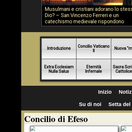
Musulmani e cristiani adorano lo stes
Dio? – San Vincenzo Ferreri e un
catechismo medievale rispondono
Concilio Vaticano
Introduzione
Nuova "m
II
Extra Ecclesiam
Eternità
Sacra Scri
Nulla Salus
Infernale
Cattolic
Inizio
Notiz
Su di noi
Setta del 
Concilio di Efeso