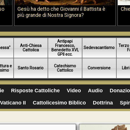
so
Gesù ha detto che Giovanni il Battista è
Chie
più grande di Nostra Signora?
Antipapi
Anti-Chiesa
Francesco,
Terzo 
essa"
Sedevacantismo
Cattolica
Benedetto XVI,
F
GPII ecc.
ttura e
Catechismo
Santo Rosario
Conversione
Libri
esimo
Cattolico
ie
Risposte Cattoliche
Video
Audio
Donazio
Vaticano II
Cattolicesimo Biblico
Dottrina
Spir