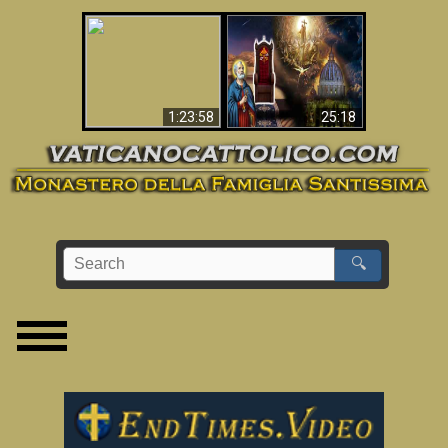
Apocalisse ora in
La Bibbia ha previsto
Vaticano
70 anni senza Papa?
1:23:58
25:18
🔍