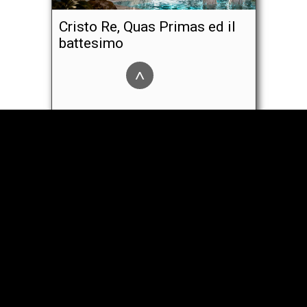
Cristo Re, Quas Primas ed il
battesimo
^
Sulla morte e sui novissimi