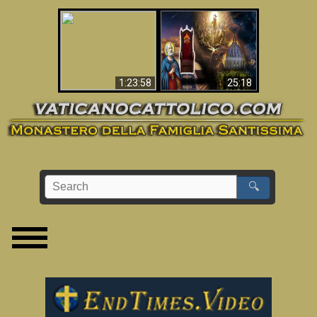
Apocalisse ora in
La Bibbia ha previsto
Vaticano
70 anni senza Papa?
1:23:58
25:18
🔍