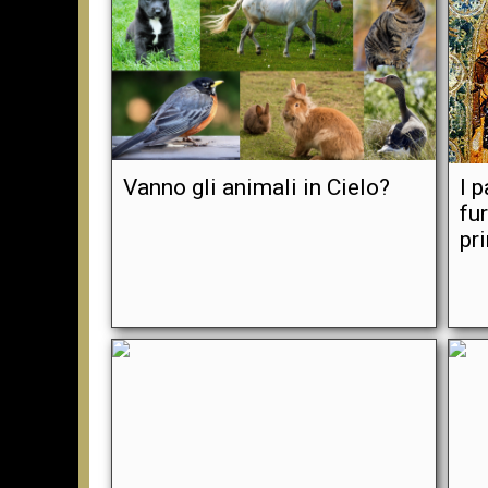
Vanno gli animali in Cielo?
I 
fu
pr