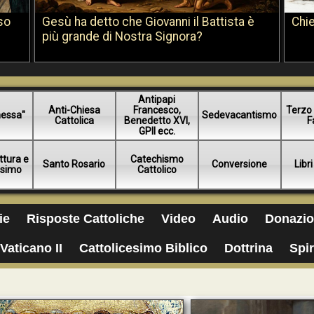
so
Gesù ha detto che Giovanni il Battista è
Chie
più grande di Nostra Signora?
Antipapi
Anti-Chiesa
Francesco,
Terzo 
essa"
Sedevacantismo
Cattolica
Benedetto XVI,
F
GPII ecc.
ttura e
Catechismo
Santo Rosario
Conversione
Libri
esimo
Cattolico
ie
Risposte Cattoliche
Video
Audio
Donazio
Vaticano II
Cattolicesimo Biblico
Dottrina
Spir