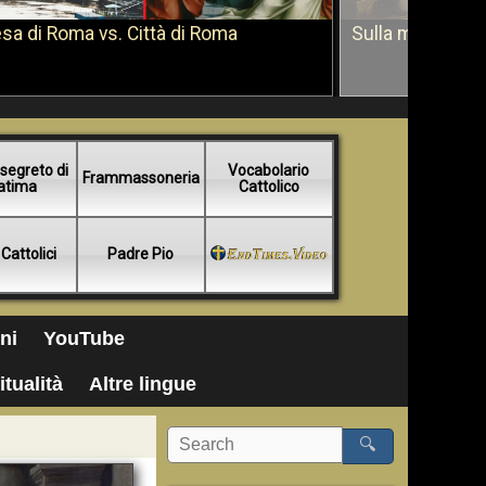
sa di Roma vs. Città di Roma
Sulla morte di 
segreto di
Vocabolario
Frammassoneria
atima
Cattolico
 Cattolici
Padre Pio
ni
YouTube
itualità
Altre lingue
🔍