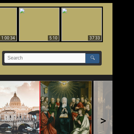
Sorprendente
bilità
La Bibbia insegna che
evidenza per Dio -
na:
in pochi sono salvati
Evidenza scientifica
o Biblico
per Dio
1:00:34
5:10
37:33
🔍
>