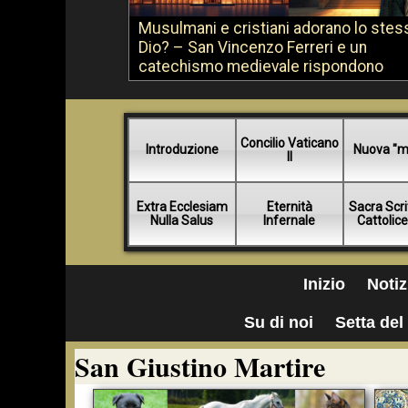
Musulmani e cristiani adorano lo stes
Dio? – San Vincenzo Ferreri e un
catechismo medievale rispondono
Concilio Vaticano
Introduzione
Nuova "m
II
Extra Ecclesiam
Eternità
Sacra Scri
Nulla Salus
Infernale
Cattolic
Inizio
Notiz
Su di noi
Setta del 
San Giustino Martire