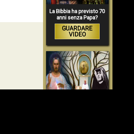
La Bibbia ha previsto 70
anni senza Papa?
GUARDARE
VIDEO
Faustina e la Divina
Misericordia – un
inganno
GUARDARE