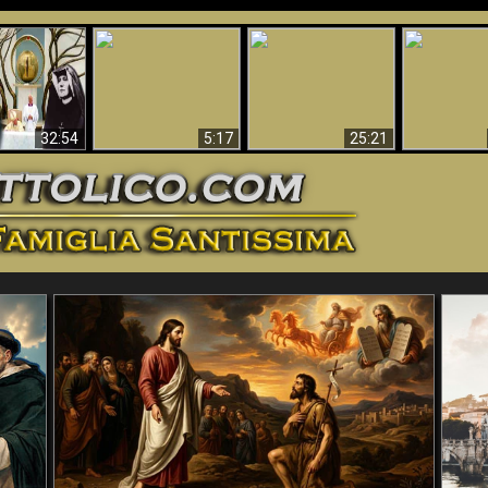
La straordinaria e
 e la Divina
miracolosa
L'impecca
Perché l'Inferno deve
cordia – un
immagine della
Maria
essere eterno
nganno
Madonna di
documentari
Guadalupa
32:54
5:17
25:21