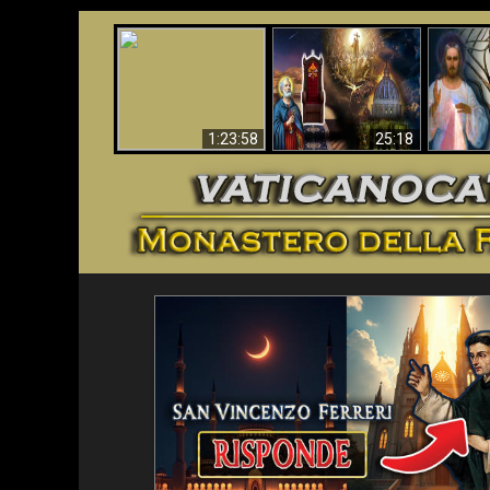
Faustina
Apocalisse ora in
La Bibbia ha previsto
Miseri
Vaticano
70 anni senza Papa?
i
1:23:58
25:18
<