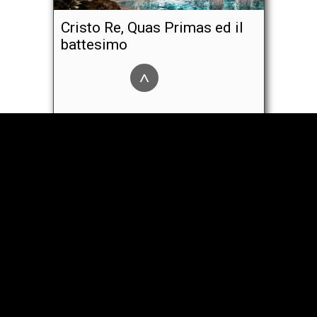
Cristo Re, Quas Primas ed il
battesimo
^
Sulla morte e sui novissimi