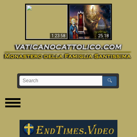
Apocalisse ora in
La Bibbia ha previsto
Vaticano
70 anni senza Papa?
1:23:58
25:18
🔍