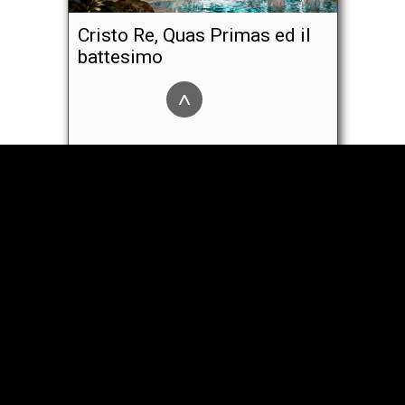
Cristo Re, Quas Primas ed il
battesimo
^
Sulla morte e sui novissimi