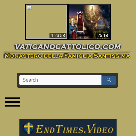
Apocalisse ora in
La Bibbia ha previsto
Vaticano
70 anni senza Papa?
1:23:58
25:18
🔍