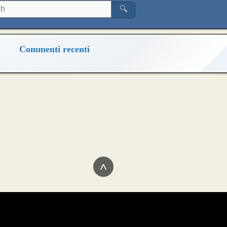
🔍
Commenti recenti
^