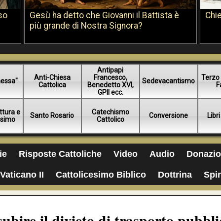
so
Gesù ha detto che Giovanni il Battista è
Chie
più grande di Nostra Signora?
Antipapi
Anti-Chiesa
Francesco,
Terzo 
essa"
Sedevacantismo
Cattolica
Benedetto XVI,
F
GPII ecc.
ttura e
Catechismo
Santo Rosario
Conversione
Libri
esimo
Cattolico
ie
Risposte Cattoliche
Video
Audio
Donazio
Vaticano II
Cattolicesimo Biblico
Dottrina
Spir
ubire il divieto di trasporto pubbli