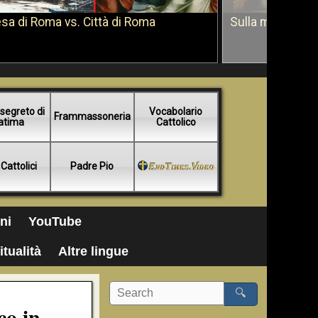
sa di Roma vs. Città di Roma
Sulla morte di 
segreto di
Vocabolario
Frammassoneria
atima
Cattolico
 Cattolici
Padre Pio
ni
YouTube
itualità
Altre lingue
🔍
co in