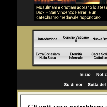
Musulmani e cristiani adorano lo stes
Dio? – San Vincenzo Ferreri e un
catechismo medievale rispondono
Concilio Vaticano
Introduzione
Nuova "m
II
Extra Ecclesiam
Eternità
Sacra Scri
Nulla Salus
Infernale
Cattolic
Inizio
Notiz
Su di noi
Setta del 
Gli anti-vaxx potrebbero s