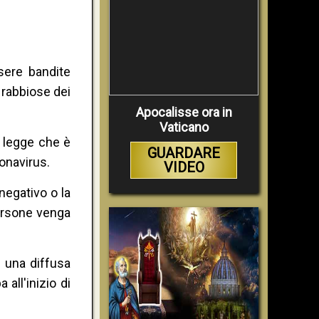
sere bandite
 rabbiose dei
Apocalisse ora in
Vaticano
i legge che è
GUARDARE
ronavirus.
VIDEO
negativo o la
persone venga
 una diffusa
all'inizio di