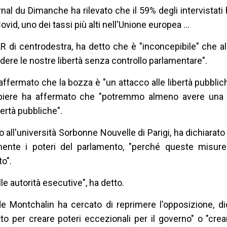
al du Dimanche ha rilevato che il 59% degli intervistati 
id, uno dei tassi più alti nell'Unione europea ...
 LR di centrodestra, ha detto che è "inconcepibile" che a
dere le nostre libertà senza controllo parlamentare".
affermato che la bozza è "un attacco alle libertà pubblich
orbiere ha affermato che "potremmo almeno avere una
ibertà pubbliche".
 all'università Sorbonne Nouvelle di Parigi, ha dichiarato 
amente i poteri del parlamento, "perché queste misure
o".
lle autorità esecutive", ha detto.
de Montchalin ha cercato di reprimere l'opposizione, d
to per creare poteri eccezionali per il governo" o "cre