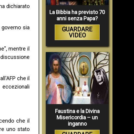
ha dichiarato
La Bibbia ha previsto 70
anni senza Papa?
l governo sia
GUARDARE
VIDEO
e", mentre il
 discussione
all'AFP che il
 eccezionali
Faustina e la Divina
Misericordia – un
icendo che il
inganno
are uno stato