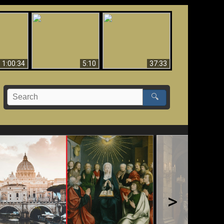
Sorprendente
bilità
La Bibbia insegna che
evidenza per Dio -
na:
in pochi sono salvati
Evidenza scientifica
o Biblico
per Dio
1:00:34
5:10
37:33
🔍
>