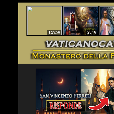
Faustina
Apocalisse ora in
La Bibbia ha previsto
Miseri
Vaticano
70 anni senza Papa?
i
1:23:58
25:18
<