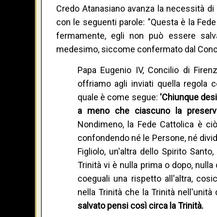
Credo Atanasiano avanza la necessità di 
con le seguenti parole: "Questa è la Fed
fermamente, egli non può essere salva
medesimo, siccome confermato dal Concil
Papa Eugenio IV, Concilio di Fire
offriamo agli inviati quella regol
quale è come segue:
'Chiunque desi
a meno che ciascuno la preservi i
Nondimeno, la Fede Cattolica è ciò: 
confondendo né le Persone, né divide
Figliolo, un'altra dello Spirito Sant
Trinità vi è nulla prima o dopo, nul
coeguali una rispetto all'altra, cos
nella Trinità che la Trinità nell'un
salvato pensi così circa la Trinità.