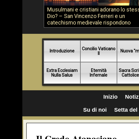
Musulmani e cristiani adorano lo stes
Dio? – San Vincenzo Ferreri e un
catechismo medievale rispondono
Concilio Vaticano
Introduzione
Nuova "m
II
Extra Ecclesiam
Eternità
Sacra Scri
Nulla Salus
Infernale
Cattolic
Inizio
Notiz
Su di noi
Setta del 
Il Credo Atanasiano