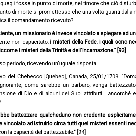
uegli fosse in punto di morte, nel timore che ciò disturb
unto di morte si promettesse che una volta guariti dalla 
atica il comandamento ricevuto?
ente, un missionario è invece vincolato a spiegare ad un 
nte non capacitato,
i misteri della Fede, i quali sono n
ome i misteri della Trinità e dell'Incarnazione." [93]
so periodo, ricevendo un'uguale risposta.
covo del Chebecco [Québec], Canada, 25/01/1703: "Dom
ignorante, come sarebbe un barbaro, venga battezzato,
ione di Dio e di alcuni dei Suoi attributi… ancorché e
?
ebbe battezzare qualcheduno non credente esplicitame
incolato ad istruirlo circa tutti quei misteri essenti ne
on la capacità del battezzabile." [94]