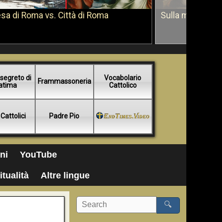
sa di Roma vs. Città di Roma
Sulla morte di 
segreto di
Vocabolario
Frammassoneria
atima
Cattolico
 Cattolici
Padre Pio
ni
YouTube
itualità
Altre lingue
🔍