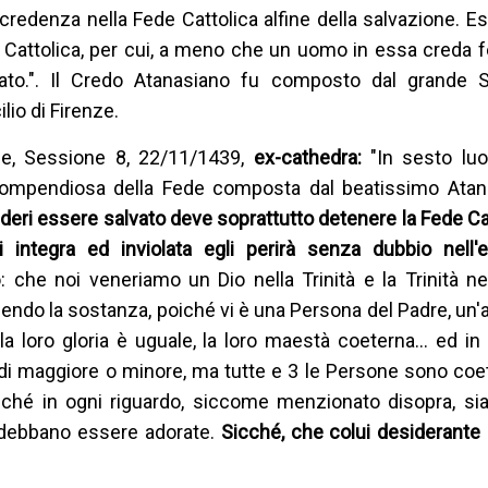
credenza nella Fede Cattolica alfine della salvazione. 
e Cattolica, per cui, a meno che un uomo in essa creda
to.". Il Credo Atanasiano fu composto dal grande S
io di Firenze.
nze, Sessione 8, 22/11/1439,
ex-cathedra:
"In sesto luo
a compendiosa della Fede composta dal beatissimo Atana
deri essere salvato deve soprattutto detenere la Fede Cat
ntegra ed inviolata egli perirà senza dubbio nell'et
che noi veneriamo un Dio nella Trinità e la Trinità nell
ndo la sostanza, poiché vi è una Persona del Padre, un'al
o, la loro gloria è uguale, la loro maestà coeterna… ed i
la di maggiore o minore, ma tutte e 3 le Persone sono coe
icché in ogni riguardo, siccome menzionato disopra, sia 
ità debbano essere adorate.
Sicché, che colui desiderante