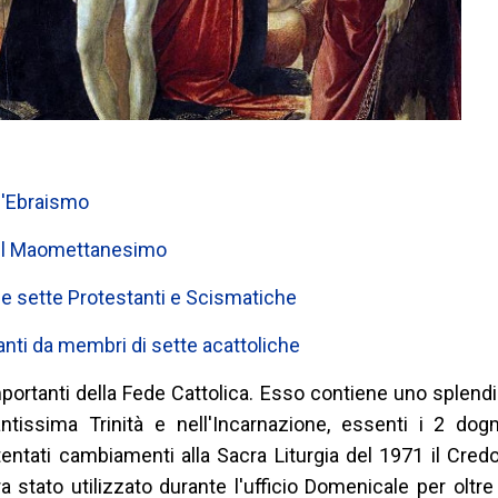
l'Ebraismo
 il Maomettanesimo
e sette Protestanti e Scismatiche
anti da membri di sette acattoliche
mportanti della Fede Cattolica. Esso contiene uno splend
ntissima Trinità e nell'Incarnazione, essenti i 2 dogm
 tentati cambiamenti alla Sacra Liturgia del 1971 il Cred
 stato utilizzato durante l'ufficio Domenicale per oltre m