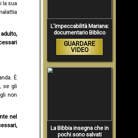
i la sua
malattia
L'impeccabilità Mariana:
documentario Biblico
adulto,
ecessari
GUARDARE
VIDEO
anda. È
 se gli
gli non
nte nel
cessari,
La Bibbia insegna che in
pochi sono salvati