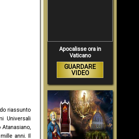
Apocalisse ora in
Vaticano
GUARDARE
VIDEO
ido riassunto
i Universali
o Atanasiano,
ille anni. Il