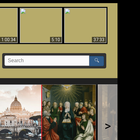
Sorprendente
bilità
La Bibbia insegna che
evidenza per Dio -
na:
in pochi sono salvati
Evidenza scientifica
o Biblico
per Dio
1:00:34
5:10
37:33
🔍
>