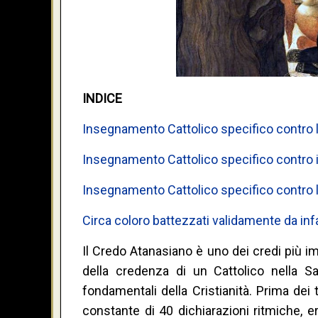
INDICE
Insegnamento Cattolico specifico contro 
Insegnamento Cattolico specifico contro
Insegnamento Cattolico specifico contro l
Circa coloro battezzati validamente da inf
Il Credo Atanasiano è uno dei credi più i
della credenza di un Cattolico nella Sa
fondamentali della Cristianità. Prima dei
constante di 40 dichiarazioni ritmiche, era