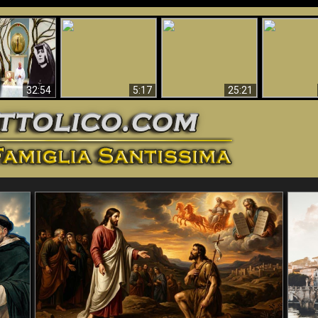
La straordinaria e
 e la Divina
miracolosa
L'impecca
Perché l'Inferno deve
cordia – un
immagine della
Maria
essere eterno
nganno
Madonna di
documentari
Guadalupa
32:54
5:17
25:21