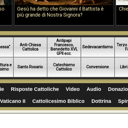
so
Gesù ha detto che Giovanni il Battista è
Chie
più grande di Nostra Signora?
Antipapi
Anti-Chiesa
Francesco,
Terzo 
essa"
Sedevacantismo
Cattolica
Benedetto XVI,
F
GPII ecc.
ttura e
Catechismo
Santo Rosario
Conversione
Libri
esimo
Cattolico
ie
Risposte Cattoliche
Video
Audio
Donazio
Vaticano II
Cattolicesimo Biblico
Dottrina
Spir