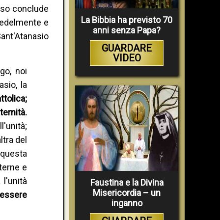
Esso conclude
La Bibbia ha previsto 70
 fedelmente e
anni senza Papa?
ant'Atanasio
GUARDARE
VIDEO
go, noi
sio, la
tolica;
ernità.
'unità;
tra del
n questa
terne e
l'unità
Faustina e la Divina
Misericordia – un
 essere
inganno