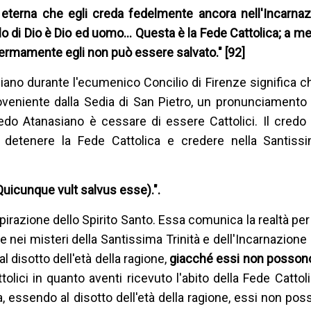
eterna che egli creda fedelmente ancora nell'Incarnaz
olo di Dio è Dio ed uomo… Questa è la Fede Cattolica; a m
ermamente egli non può essere salvato." [92]
iano durante l'ecumenico Concilio di Firenze significa c
veniente dalla Sedia di San Pietro, un pronunciament
do Atanasiano è cessare di essere Cattolici. Il credo 
detenere la Fede Cattolica e credere nella Santissi
Quicunque vult salvus esse).".
pirazione dello Spirito Santo. Essa comunica la realtà per 
 nei misteri della Santissima Trinità e dell'Incarnazion
al disotto dell'età della ragione,
giacché essi non possono
ttolici in quanto aventi ricevuto l'abito della Fede Cattol
 essendo al disotto dell'età della ragione, essi non po