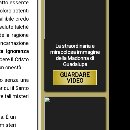
 atto essente
coloro potenti
llibile credo
 salute talché
della ragione
Incarnazione
La straordinaria e
ta ignoranza
miracolosa immagine
della Madonna di
ere il Cristo
Guadalupa
con onestà.
GUARDARE
to senza una
VIDEO
 cui il Santo
 tali misteri
a. È un
 misteri