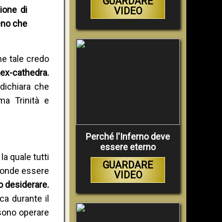
GUARDARE
ione di
VIDEO
eno che
he tale credo
o
ex-cathedra.
dichiara che
ma Trinità e
Perché l'Inferno deve
essere eterno
la quale tutti
GUARDARE
e onde essere
VIDEO
 desiderare.
ica durante il
ssono operare