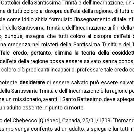
Cattolici della Santissima Trinità e dell'Incarnazione, un
i tutti coloro al disopra dell'età della ragione, di tutti 
ole come Iddio abbia formulato l'insegnamento di tale infa
i della Santissima Trinità e dell'Incarnazione ai fini della
, dunque, insegna che tutti coloro al disopra dell'età 
credenza nei misteri della Santissima Trinità e dell'
Tale credo, pertanto, elimina la teoria della cosiddet
ell'età della ragione possa essere salvato senza conosc
e coloro ciò predicanti incapaci di professare tale credo 
o potente
desiderare
di essere salvato può essere salva
la Santissima Trinità e dell'Incarnazione è la ragione per
e un missionario, avanti il Santo Battesimo, deve spiegare
 un adulto essente in punto di morte.
ovo del Chebecco [Québec], Canada, 25/01/1703: "Domand
esimo venga conferito ad un adulto, a spiegare lui tutti i