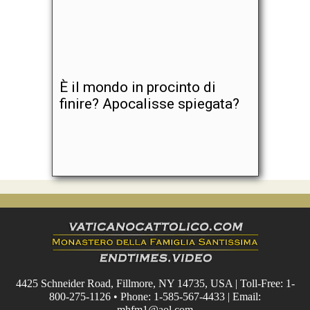
È il mondo in procinto di
finire? Apocalisse spiegata?
4425 Schneider Road, Fillmore, NY 14735, USA | Toll-Free: 1-
800-275-1126 • Phone: 1-585-567-4433 | Email:
mhfm1@aol.com