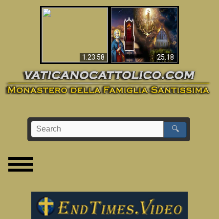
Apocalisse ora in
La Bibbia ha previsto
Vaticano
70 anni senza Papa?
1:23:58
25:18
🔍