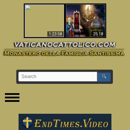
Apocalisse ora in
La Bibbia ha previsto
Vaticano
70 anni senza Papa?
1:23:58
25:18
🔍