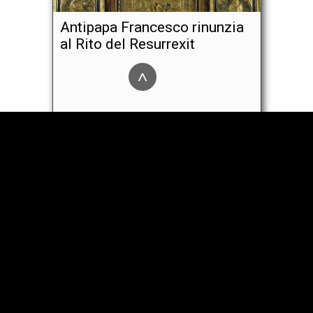
Antipapa Francesco rinunzia
al Rito del Resurrexit
^
Miracolo Settimana Santa
2020: Crocifisso su albero in
Colombia