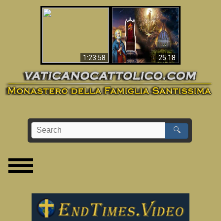
Apocalisse ora in
La Bibbia ha previsto
Vaticano
70 anni senza Papa?
1:23:58
25:18
🔍