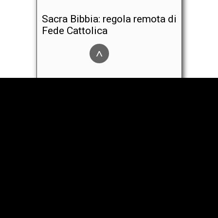
Sacra Bibbia: regola remota di
Fede Cattolica
^
4425 Schneider Road, Fillmore, NY 14735, USA | Toll-Free: 1-
800-275-1126 • Phone: 1-585-567-4433 | Email:
mhfm1@aol.com
Online Store
|
About Us
|
News
|
Article
|
Videos
|
RSS
|
© -2026 Monastero della Famiglia Santissima |
vaticanocattolico.com