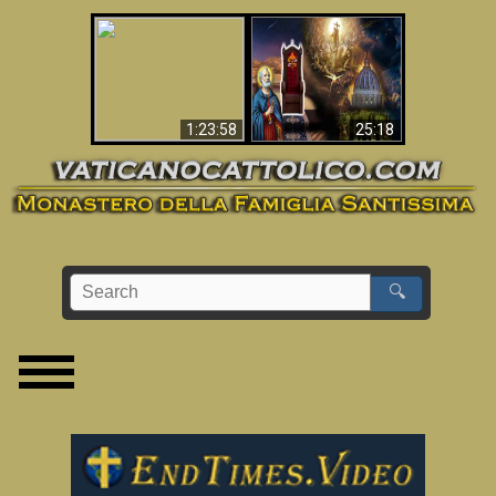
Apocalisse ora in
La Bibbia ha previsto
Vaticano
70 anni senza Papa?
1:23:58
25:18
🔍