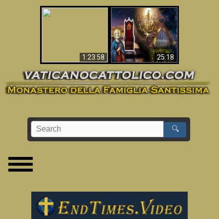
Apocalisse ora in
La Bibbia ha previsto
Vaticano
70 anni senza Papa?
1:23:58
25:18
🔍