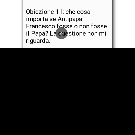
Obiezione 11: che cosa
importa se Antipapa
Francesco fosse o non fosse
^
il Papa? La questione non mi
riguarda.
Obiezione 3: non si potrebbe
sapere se qualcuno fosse
eretico né lo si potrebbe
denunciare come tale senza