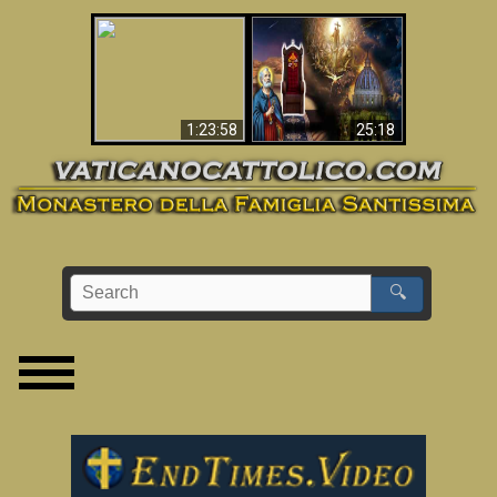
Apocalisse ora in
La Bibbia ha previsto
Vaticano
70 anni senza Papa?
1:23:58
25:18
🔍