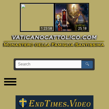
Apocalisse ora in
La Bibbia ha previsto
Vaticano
70 anni senza Papa?
1:23:58
25:18
🔍