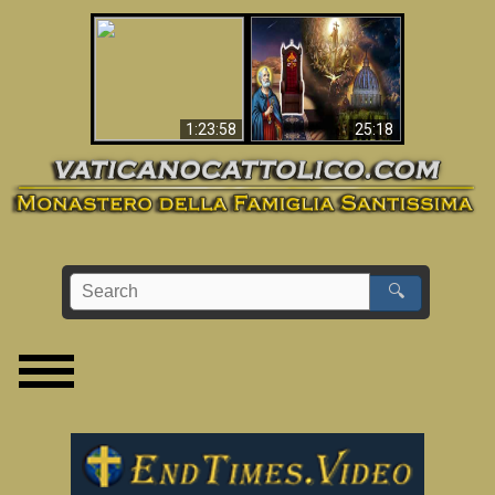
Apocalisse ora in
La Bibbia ha previsto
Vaticano
70 anni senza Papa?
1:23:58
25:18
🔍