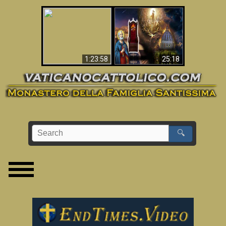
Apocalisse ora in
La Bibbia ha previsto
Vaticano
70 anni senza Papa?
1:23:58
25:18
🔍