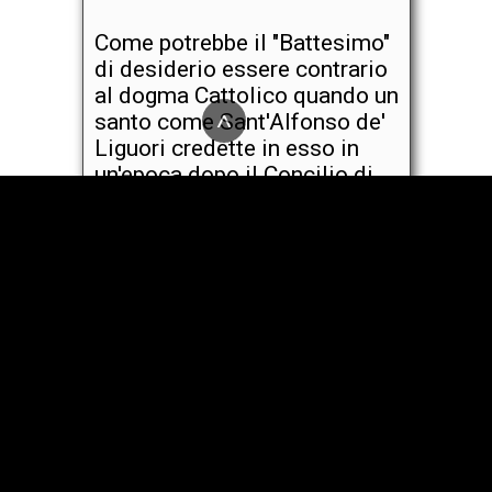
Come potrebbe il "Battesimo"
di desiderio essere contrario
al dogma Cattolico quando un
^
santo come Sant'Alfonso de'
Liguori credette in esso in
un'epoca dopo il Concilio di
Trento?
Gli errori di Michele Baio