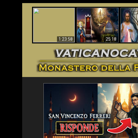
Faustina
Apocalisse ora in
La Bibbia ha previsto
Miseri
Vaticano
70 anni senza Papa?
i
1:23:58
25:18
<