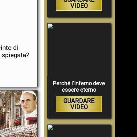
VIDEO
into di
e spiegata?
Perché l'Inferno deve
essere eterno
GUARDARE
VIDEO