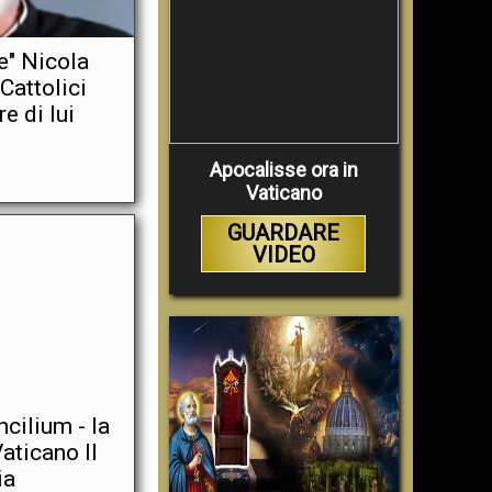
e" Nicola
 Cattolici
e di lui
Apocalisse ora in
Vaticano
GUARDARE
VIDEO
cilium - la
aticano II
ia