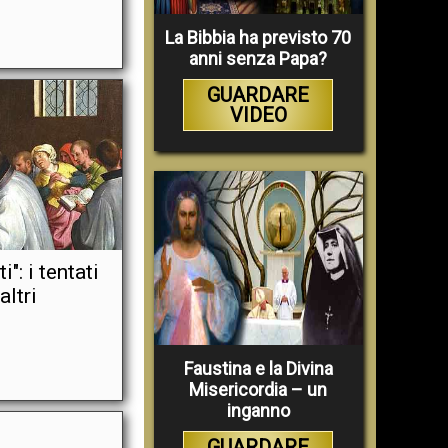
La Bibbia ha previsto 70
anni senza Papa?
GUARDARE
VIDEO
": i tentati
altri
Faustina e la Divina
Misericordia – un
inganno
GUARDARE