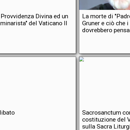
 Provvidenza Divina ed un
La morte di "Padr
eminarista" del Vaticano II
Gruner e ciò che i
dovrebbero pensar
libato
Sacrosanctum con
costituzione del V
sulla Sacra Liturg