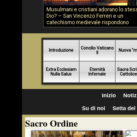
Musulmani e cristiani adorano lo stes
Dio? – San Vincenzo Ferreri e un
catechismo medievale rispondono
Concilio Vaticano
Introduzione
Nuova "m
II
Extra Ecclesiam
Eternità
Sacra Scri
Nulla Salus
Infernale
Cattolic
Inizio
Notiz
Su di noi
Setta del 
Sacro Ordine