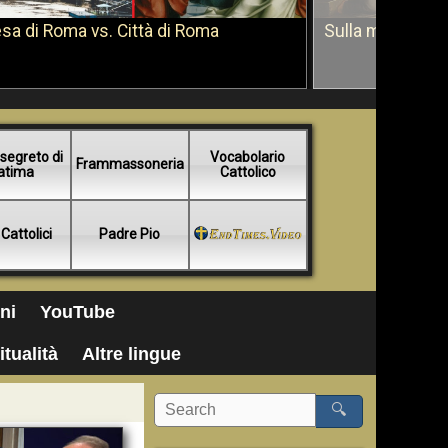
sa di Roma vs. Città di Roma
Sulla morte di 
segreto di
Vocabolario
Frammassoneria
atima
Cattolico
 Cattolici
Padre Pio
ni
YouTube
itualità
Altre lingue
🔍