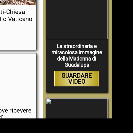
nti-Chiesa
ilio Vaticano
La straordinaria e
miracolosa immagine
della Madonna di
Guadalupa
GUARDARE
VIDEO
ve ricevere
dì