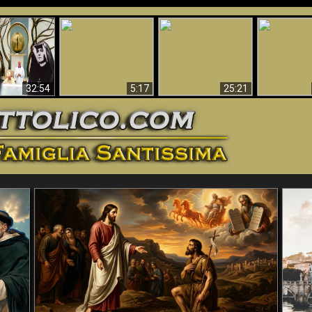
La straordinaria e
 e la Divina
miracolosa
L'impecca
Perché l'Inferno deve
cordia – un
immagine della
Maria
essere eterno
nganno
Madonna di
documentari
Guadalupa
32:54
5:17
25:21