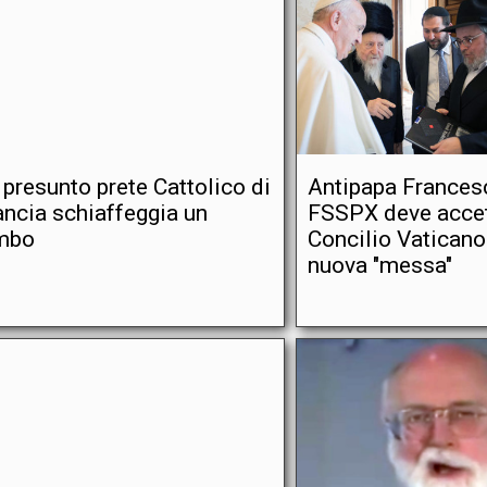
 presunto prete Cattolico di
Antipapa Francesc
ancia schiaffeggia un
FSSPX deve accet
mbo
Concilio Vaticano 
nuova "messa"