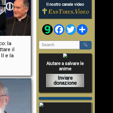
Il nostro canale video
Facebook
Twitter
Share
o: la
🔍
tare il
II e la
Aiutare a salvare le
anime
Inviare
donazione