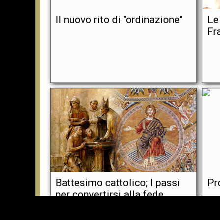
Il nuovo rito di "ordinazione"
Le
Fr
Battesimo cattolico; I passi
Pr
per convertirsi alla fede
cattolica tradizionale; I passi
per coloro che lasciano la