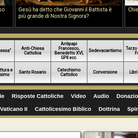
so
Gesù ha detto che Giovanni il Battista è
Chie
più grande di Nostra Signora?
Antipapi
Anti-Chiesa
Francesco,
Terzo 
essa"
Sedevacantismo
Cattolica
Benedetto XVI,
F
GPII ecc.
ttura e
Catechismo
Santo Rosario
Conversione
Libri
esimo
Cattolico
ie
Risposte Cattoliche
Video
Audio
Donazio
Vaticano II
Cattolicesimo Biblico
Dottrina
Spir