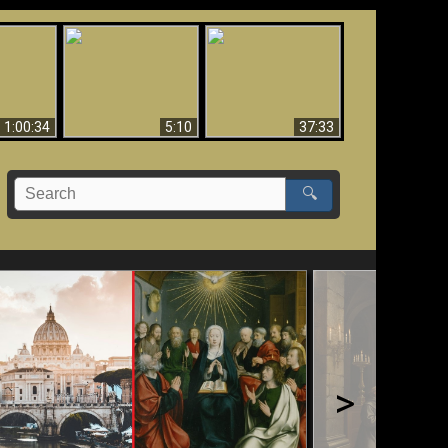
Sorprendente
bilità
La Bibbia insegna che
evidenza per Dio -
na:
in pochi sono salvati
Evidenza scientifica
o Biblico
per Dio
1:00:34
5:10
37:33
🔍
>