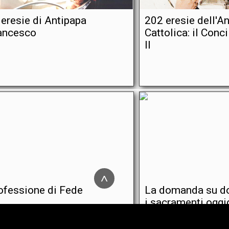
 eresie di Antipapa
202 eresie dell'A
ancesco
Cattolica: il Conc
II
^
ofessione di Fede
La domanda su do
i sacramenti oggi